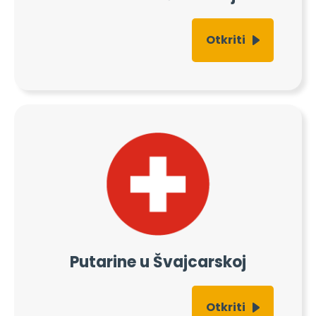
Otkriti
Putarine u Švajcarskoj
Otkriti