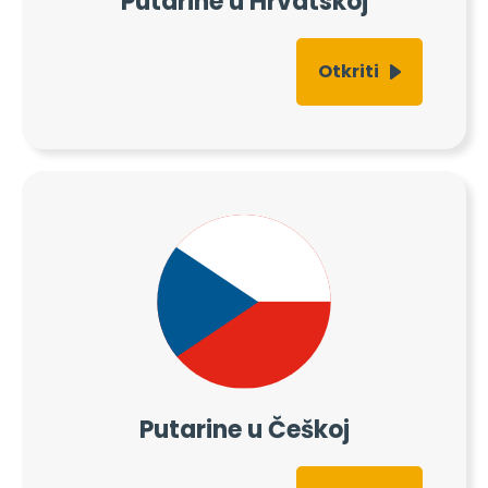
Putarine u Hrvatskoj
Otkriti
Putarine u Češkoj