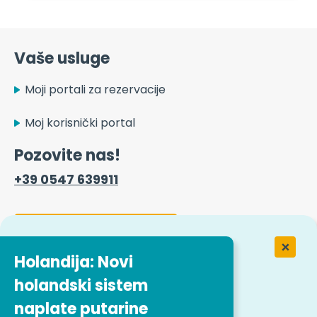
Vaše usluge
Moji portali za rezervacije
Moj korisnički portal
Pozovite nas!
+39 0547 639911
Obrazac za kontakt
Holandija: Novi
holandski sistem
Rad u Easitrip transportnim
uslugama
naplate putarine