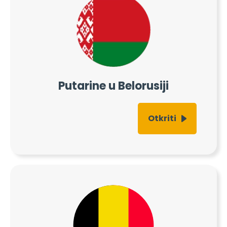
Po zemljama
naplatne mreže
Putarine u Belorusiji
Imamo pravo rešenje za naplatu putarine za
vaše odredište u 28 zemalja.
Otkriti