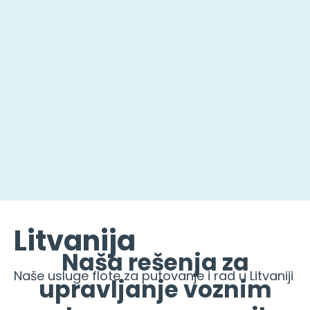
Litvanija
Naša rešenja za
Naše usluge flote za putovanje i rad u Litvaniji
upravljanje voznim