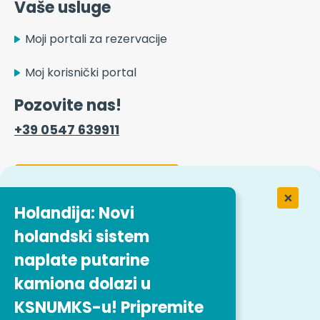
Vaše usluge
Moji portali za rezervacije
Moj korisnički portal
Pozovite nas!
+39 0547 639911
Obrazac za kontakt
Holandija: Novi
holandski sistem
Rad u Easitrip transportnim
uslugama
naplate putarine
kamiona dolazi u
Naše ponude za posao
KSNUMKS-u! Pripremite