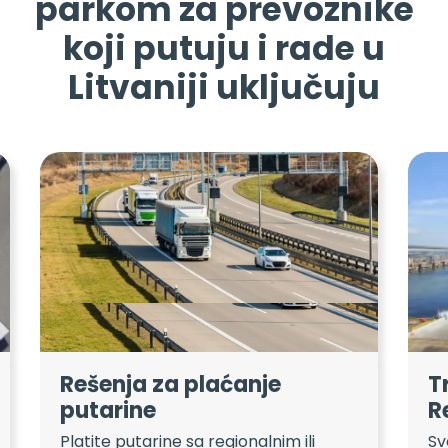
parkom za prevoznike
koji putuju i rade u
Litvaniji uključuju
Rešenja za plaćanje
T
putarine
R
Platite putarine sa regionalnim ili
Sv