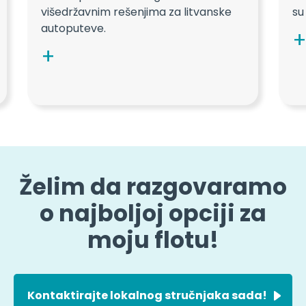
višedržavnim rešenjima za litvanske
su
autoputeve.
Želim da razgovaramo
o najboljoj opciji za
moju flotu!
Kontaktirajte lokalnog stručnjaka sada!