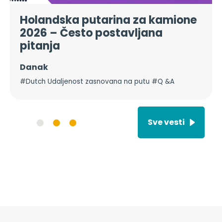
Holandska putarina za kamione
2026 – Često postavljana
pitanja
Danak
#Dutch Udaljenost zasnovana na putu #Q &A
Sve vesti