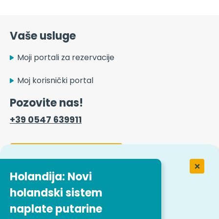
Vaše usluge
Moji portali za rezervacije
Moj korisnički portal
Pozovite nas!
+39 0547 639911
Obrazac za kontakt
Holandija: Novi
holandski sistem
Rad u Easitrip transportnim
uslugama
naplate putarine