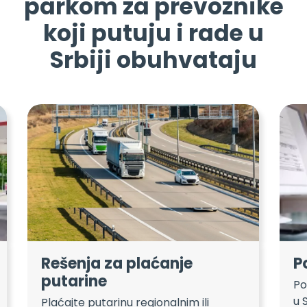
parkom za prevoznike
koji putuju i rade u
Srbiji obuhvataju
Rešenja za plaćanje
P
putarine
Po
u 
Plaćajte putarinu regionalnim ili