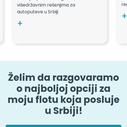
reg
višedržavnim rešenjima za
autoputeve u Srbiji.
Želim da razgovaramo
o najboljoj opciji za
moju flotu koja posluje
u Srbiji!