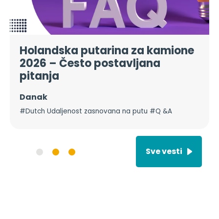
Holandska putarina za kamione
2026 – Često postavljana
pitanja
Danak
#Dutch Udaljenost zasnovana na putu #Q &A
Sve vesti