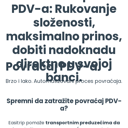
PDV-a: Rukovanje
složenosti,
maksimalno prinos,
dobiti nadoknadu
direktno u svojoj
Povraćaj PDV-a
banci.
Brzo i lako. Automatizovani proces povraćaja.
Spremni da zatražite povraćaj PDV-
a?
Easitrip pomaže
transportnim preduzećima da