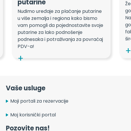
putarine
Že
go
Nudimo uređaje za plaćanje putarine
Na
u više zemalja i regiona kako bismo
go
vam pomogli da pojednostavite svoje
fa
putarine za lako podnošenje
ši
podnesaka i potraživanja za povraćaj
PDV-a!
Vaše usluge
Moji portali za rezervacije
Moj korisnički portal
Pozovite nas!