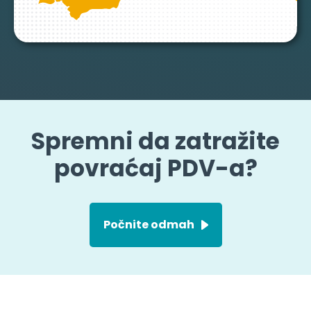
MAL
Spremni da zatražite
povraćaj PDV-a?
Počnite odmah