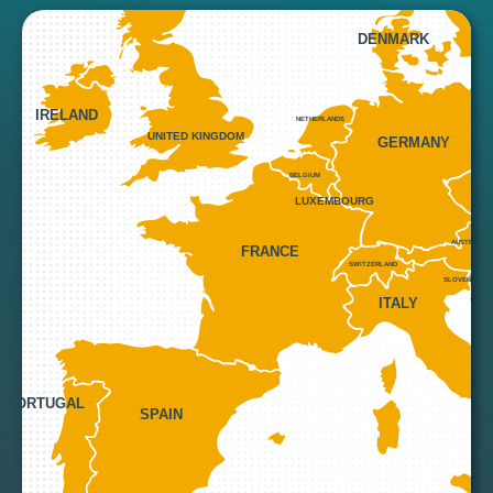
DENMARK
IRELAND
NETHERLANDS
UNITED KINGDOM
GERMANY
BELGIUM
CZE
LUXEMBOURG
AUSTRIA
FRANCE
SWITZERLAND
SLOVENIA
ITALY
PORTUGAL
SPAIN