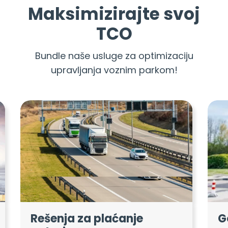
Maksimizirajte svoj
TCO
Bundle naše usluge za optimizaciju
upravljanja voznim parkom!
Rešenja za plaćanje
G