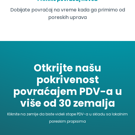
Dobijate povraćaj na vreme kada ga primimo od
poreskih uprava
Otkrijte našu
pokrivenost
povraćajem PDV-a u
više od 30 zemalja
Kliknite na zemlje da biste videli stope PDV-a u skladu sa lokalnim
NORWAY
poreskim propisima