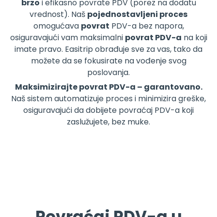
brzo
i efikasno povrate PDV (porez na dodatu
vrednost). Naš
pojednostavljeni proces
omogućava
povrat
PDV-a bez napora,
osiguravajući vam maksimalni
povrat PDV-a
na koji
imate pravo. Easitrip obrađuje sve za vas, tako da
možete da se fokusirate na vođenje svog
poslovanja.
Maksimizirajte povrat PDV-a – garantovano.
Naš sistem automatizuje proces i minimizira greške,
osiguravajući da dobijete povraćaj PDV-a koji
zaslužujete, bez muke.
Povraćaj PDV-a u