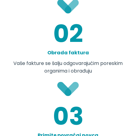
Obrada faktura
Vaše fakture se šalju odgovarajućim poreskim
organima i obrađuju
Primite povraćaj novca