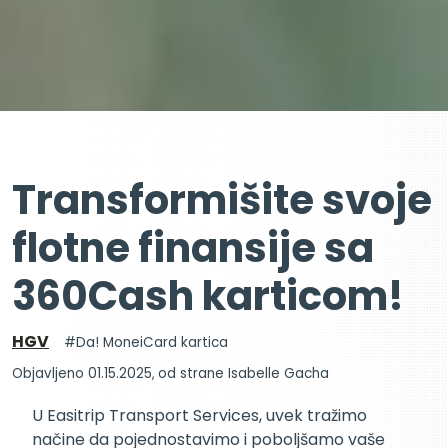
Transformišite svoje
flotne finansije sa
360Cash karticom!
HGV
Da! MoneiCard kartica
Objavljeno 01.15.2025
,
od strane Isabelle Gacha
U Easitrip Transport Services, uvek tražimo
načine da pojednostavimo i poboljšamo vaše