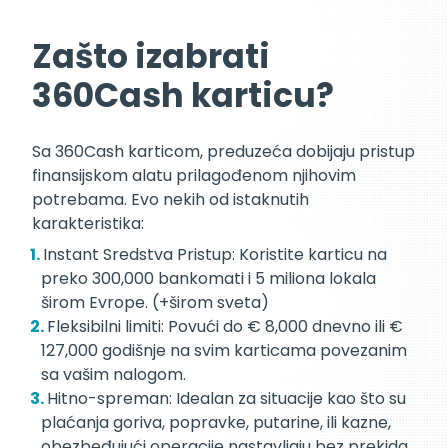
Zašto izabrati
360Cash karticu?
Sa 360Cash karticom, preduzeća dobijaju pristup
finansijskom alatu prilagođenom njihovim
potrebama. Evo nekih od istaknutih
karakteristika:
Instant Sredstva Pristup: Koristite karticu na
preko 300,000 bankomati i 5 miliona lokala
širom Evrope. (+širom sveta)
Fleksibilni limiti: Povući do € 8,000 dnevno ili €
127,000 godišnje na svim karticama povezanim
sa vašim nalogom.
Hitno-spreman: Idealan za situacije kao što su
plaćanja goriva, popravke, putarine, ili kazne,
obezbeđujući operacije nastavljaju bez prekida.