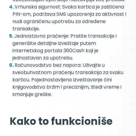
Vrhunska sigurnost: Svaka kartica je zaštićena
PIN-om, podržava SMS upozorenja za aktivnost i
nudi ograničenu upotrebu za određene
transakcije.
Jednostavno praćenje: Pratite transakcije i
generišite detaljne izveštaje putem
internetskog portala 360Cash koji je
jednostavan za upotrebu.
Računovodstvo bez napora: Uživajte u
sveobuhvatnom praćenju transakcija za svaku
karticu. Pojednostavljeno izveštavanje čini
knjigovodstvo bržim i preciznijim, štedi vreme i
smanjuje greške.
Kako to funkcioniše