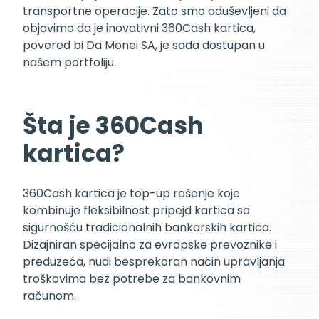
transportne operacije. Zato smo oduševljeni da
objavimo da je inovativni 360Cash kartica,
povered bi Da Monei SA, je sada dostupan u
našem portfoliju.
Šta je 360Cash
kartica?
360Cash kartica je top-up rešenje koje
kombinuje fleksibilnost pripejd kartica sa
sigurnošću tradicionalnih bankarskih kartica.
Dizajniran specijalno za evropske prevoznike i
preduzeća, nudi besprekoran način upravljanja
troškovima bez potrebe za bankovnim
računom.