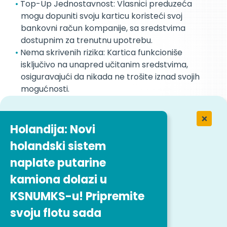
Top-Up Jednostavnost: Vlasnici preduzeća
mogu dopuniti svoju karticu koristeći svoj
bankovni račun kompanije, sa sredstvima
dostupnim za trenutnu upotrebu.
Nema skrivenih rizika: Kartica funkcioniše
isključivo na unapred učitanim sredstvima,
osiguravajući da nikada ne trošite iznad svojih
mogućnosti.
Široko rasprostranjeno prihvatanje: 360Cash
posluje na VISA mreži, što ga čini široko
prihvaćenim širom Evrope i šire.
Holandija: Novi
holandski sistem
naplate putarine
Doživite pogodnost
kamiona dolazi u
KSNUMKS-u! Pripremite
Bez obzira da li rukovanje troškove goriva,
popravke, putarine, ili bilo neočekivane troškove,
svoju flotu sada
360Cash kartica je vaš pouzdan partner za