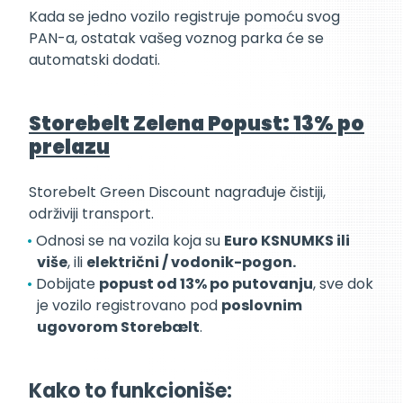
Kada se jedno vozilo registruje pomoću svog
PAN-a, ostatak vašeg voznog parka će se
automatski dodati.
Storebelt Zelena Popust: 13% po
prelazu
Storebelt Green Discount nagrađuje čistiji,
održiviji transport.
Odnosi se na vozila koja su
Euro KSNUMKS ili
više
, ili
električni / vodonik-pogon.
Dobijate
popust od 13% po putovanju
, sve dok
je vozilo registrovano pod
poslovnim
ugovorom Storebælt
.
Kako to funkcioniše: