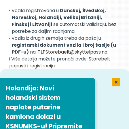
Vozila registrovana u
Danskoj, Švedskoj,
Norveškoj, Holandiji, Velikoj Britaniji,
Finskoj i Litvaniji
se automatski validiraju, bez
potrebe za daljim radnjama.
Vozila iz drugih zemalja treba da pošalju
registarski dokument vozila i broj šasije (u
PDF-u)
na:
TLPStorebaelt@skyttelpass.no
.
i️ Više detalja možete pronaći ovde:
Storebelt
popusti i registracija
Zašto je ovo važno za vaše
Holandija: Novi
poslovanje
holandski sistem
naplate putarine
Sa samo nekoliko minuta administracije, možete
početi da štedite
desetine evra po prelazu
.
kamiona dolazi u
Za kompanije koje redovno posluju širom
KSNUMKS-u! Pripremite
Skandinavije, ove uštede mogu brzo dodati
i do