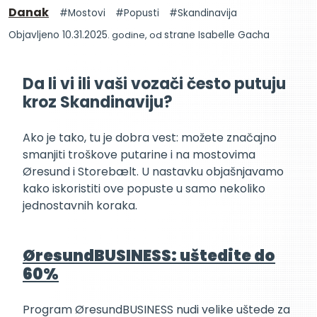
Danak
Mostovi
Popusti
Skandinavija
Objavljeno 10.31.2025
. godine, od
strane Isabelle Gacha
Da li vi ili vaši vozači često putuju
kroz Skandinaviju?
Ako je tako, tu je dobra vest: možete značajno
smanjiti troškove putarine i na mostovima
Øresund i Storebælt. U nastavku objašnjavamo
kako iskoristiti ove popuste u samo nekoliko
jednostavnih koraka.
ØresundBUSINESS: uštedite do
60%
Program ØresundBUSINESS nudi velike uštede za