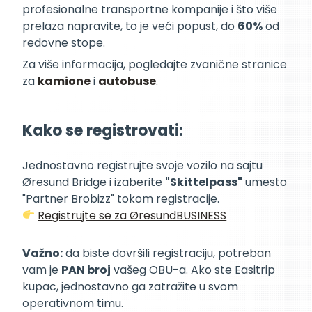
profesionalne transportne kompanije i što više
prelaza napravite, to je veći popust, do
60%
od
redovne stope.
Za više informacija, pogledajte zvanične stranice
za
kamione
i
autobuse
.
Kako se registrovati:
Jednostavno registrujte svoje vozilo na sajtu
Øresund Bridge i izaberite
"Skittelpass"
umesto
"Partner Brobizz" tokom registracije.
Registrujte se za ØresundBUSINESS
Važno:
da biste dovršili registraciju, potreban
vam je
PAN broj
vašeg OBU-a. Ako ste Easitrip
kupac, jednostavno ga zatražite u svom
operativnom timu.