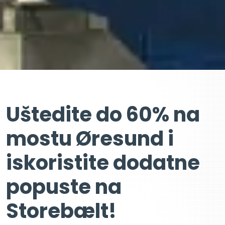
Uštedite do 60% na
mostu Øresund i
iskoristite dodatne
popuste na
Storebælt!