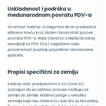
Usklađenost i podrška u
međunarodnom povratu PDV-a
Stručnost Easitrip-a osigurava da se preduzeća
efikasno kreću kroz složen i birokratski proces
povrata PDV-a. Naše članstvo u Međunarodnoj
asocijaciji za PDV (IVA) naglašava našu
posvećenost pružanju pouzdane i obrazovane
podrške.
Propisi specifični za zemlju
Easitrip služi i preduzećima iz EU i izvan EU,
priznajući da se zahtevi i procesi razlikuju od
zemlje do zemlje. Nudimo usluge u nekoliko
zemalja koje nisu članice EU, kao što su Norveška,