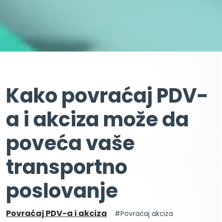
Kako povraćaj PDV-
a i akciza može da
poveća vaše
transportno
poslovanje
Povraćaj PDV-a i akciza
Povraćaj akciza