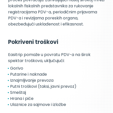
lokalnih fiskalnih predstavnika za rukovanje
registracijama PDV-a, periodičnim prijavama
PDV-a i revizijama poreskih organa,
obezbeđujući usklađenost i efikasnost.
Pokriveni troškovi
Easitrip pomaže u povratu PDV-a na širok
spektar troškova, uključujući:
Gorivo
Putarine i naknade
Iznajmljivanje prevoza
Putni troškovi (taksi, javni prevoz)
Smeštaj
Hrana i piće
Ulaznice za sajmove i izložbe