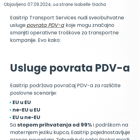
Objavljeno 07.09.2024
, od
strane Isabelle Gacha
Easitrip Transport Services nudi sveobuhvatne
usluge
povrata PDV-a
koje mogu značajno
smanjiti operativne troškove za transportne
kompanije. Evo kako:
Usluge povrata PDV-a
Easitrip podržava povraćaj PDV-a za različite
poslovne scenarije:
EU u EU
ne-EU u EU
EU u ne-EU
Sa
stopom prihvatanja od 99%
i podrškom na
maternjem jeziku kupca, Easitrip pojednostavljuje
proces povraćaja. Zahvaljujući našoj širokoj mreži