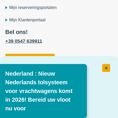
Mijn reserveringsportalen
Mijn Klantenportaal
Bel ons!
+39 0547 639911
Contactformulier
Nederland : Nieuw
Werken bij Easytrip Transport Services
Nederlands tolsysteem
voor vrachtwagens komt
Onze vacatures
in 2026! Bereid uw vloot
nu voor
Volg ons