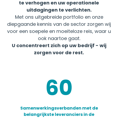
te verhogen en uw operationele
uitdagingen te verlichten.
Met ons uitgebreide portfolio en onze
diepgaande kennis van de sector zorgen wij
voor een soepele en moeiteloze reis, waar u
ook naartoe gaat.
U concentreert zich op uw bedrijf - wij
zorgen voor de rest.
60
2
verbanden met de
Bestreken landen
om u
leveranciers in de
en daarbuiten in b