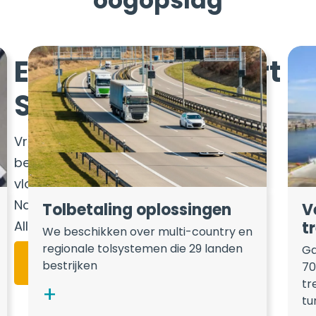
oogopslag
Easytrip Transport
Services
Vrachtwagens, bussen en lichte
bedrijfsvoertuigen Oplossingen voor
vlootbeheer
Naadloze mobiliteit door heel Europa
Tolbetaling oplossingen
V
t
Alles op één plek
We beschikken over multi-country en
regionale tolsystemen die 29 landen
Ga
Bekijk onze folder
bestrijken
70
tr
tu