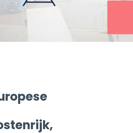
Europese
ostenrijk,
ë.