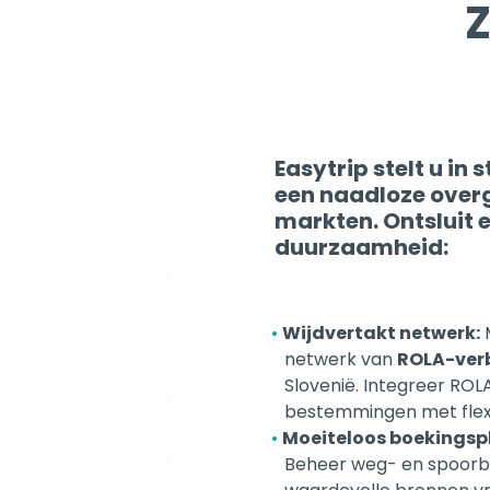
Easytrip stelt u in
een naadloze over
markten. Ontsluit 
duurzaamheid:
Wijdvertakt netwerk:
M
netwerk van
ROLA-verb
Slovenië. Integreer ROL
bestemmingen met flexib
Moeiteloos boekingsp
Beheer weg- en spoorbo
waardevolle bronnen vri
Volume-gebaseerde b