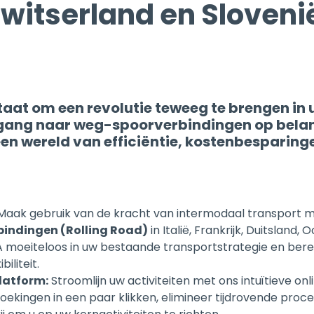
 staat om een revolutie teweeg te brengen in 
gang naar weg-spoorverbindingen op belan
een wereld van efficiëntie, kostenbesparing
aak gebruik van de kracht van intermodaal transport m
indingen (Rolling Road)
in Italië, Frankrijk, Duitsland, 
A moeiteloos in uw bestaande transportstrategie en berei
iliteit.
latform:
Stroomlijn uw activiteiten met ons intuïtieve on
ekingen in een paar klikken, elimineer tijdrovende pro
j om u op uw kernactiviteiten te richten.
esparingen:
Maximaliseer uw winstgevendheid
met 