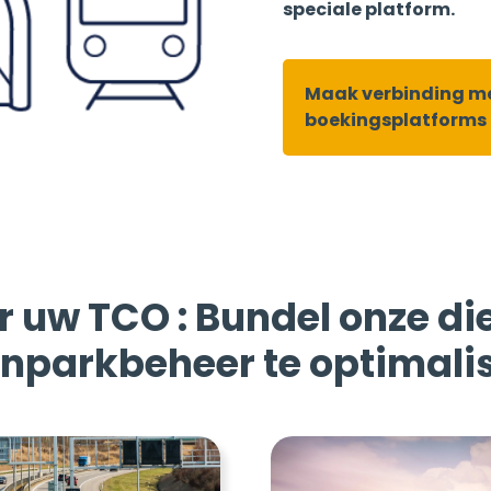
speciale platform.
Maak verbinding m
boekingsplatforms
 uw TCO : Bundel onze d
parkbeheer te optimali