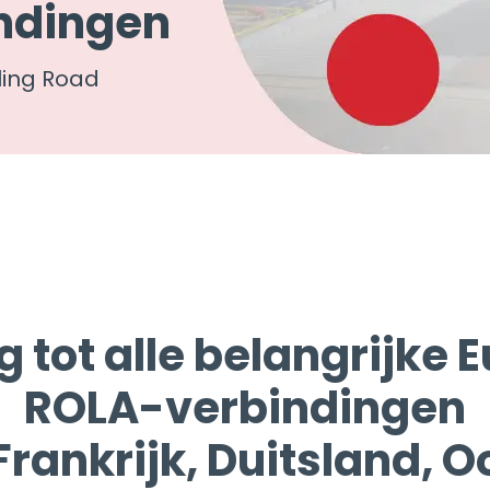
ndingen
ling Road
 tot alle belangrijke 
ROLA-verbindingen
, Frankrijk, Duitsland, O
witserland en Sloveni