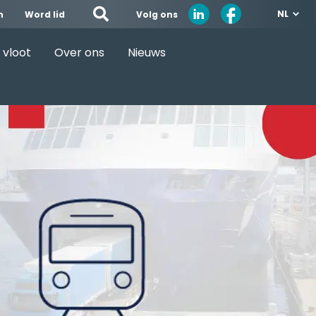
NL
Volg ons
n
Word lid
 vloot
Over ons
Nieuws