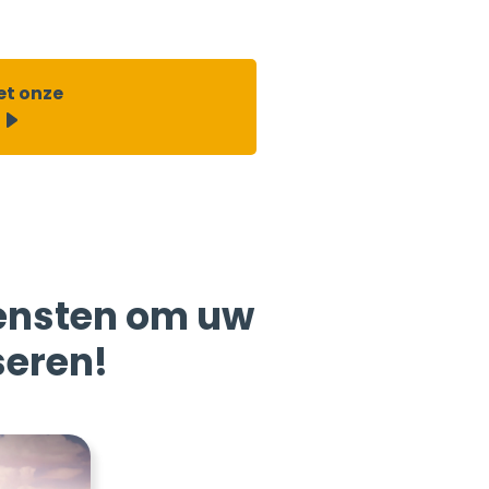
et onze
iensten om uw
seren!