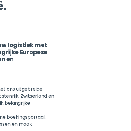
uw logistiek met
grijke Europese
en en
et ons uitgebreide
Oostenrijk, Zwitserland en
k belangrijke
line boekingsportaal.
cessen en maak
onze concurrerende