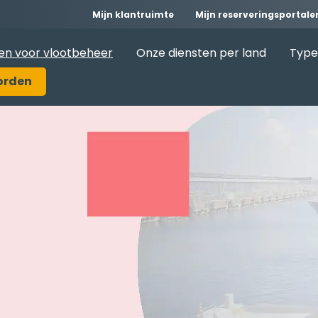
Mijn klantruimte
Mijn reserveringsportale
en voor vlootbeheer
Onze diensten per land
Type
orden