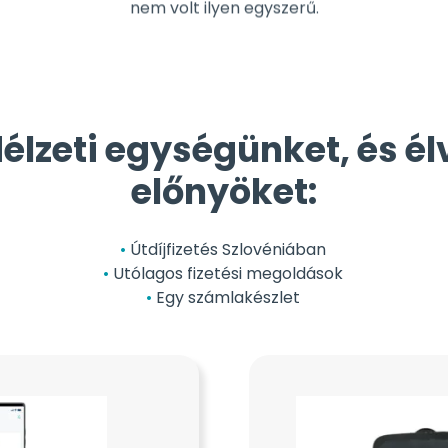
élzeti egységünket, és él
előnyöket:
Útdíjfizetés Szlovéniában
Utólagos fizetési megoldások
Egy számlakészlet