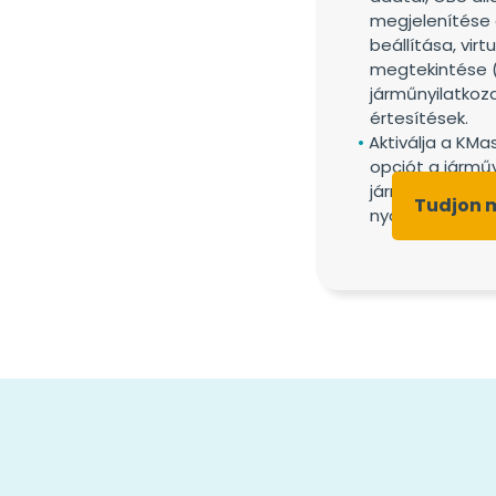
megjelenítése 
beállítása, virt
megtekintése 
járműnyilatkoz
értesítések.
Aktiválja a KMa
opciót a jármű
járművezetők 
Tudjon 
nyomon követé