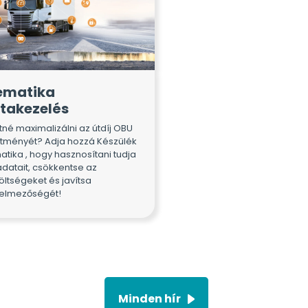
ematika
ttakezelés
tné maximalizálni az útdíj OBU
sítményét? Adja hozzá Készülék
atika , hogy hasznosítani tudja
adatait, csökkentse az
öltségeket és javítsa
elmezőségét!
Minden hír