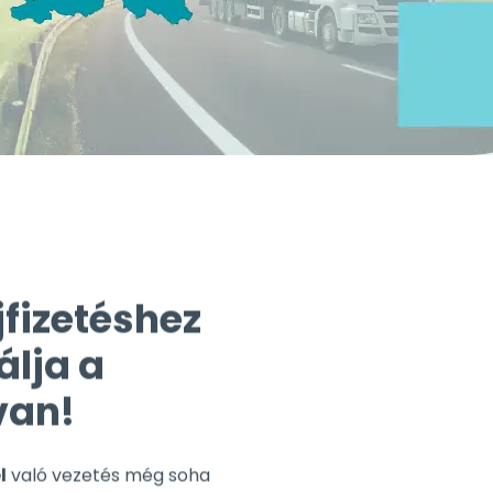
jfizetéshez
álja a
van!
l
való vezetés még soha