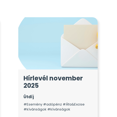
Hírlevél november
2025
Útdíj
#Esemény #adópénz #Áfa&Excise
#kívánságok #kívánságok