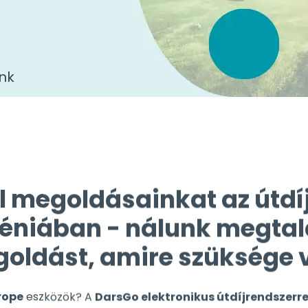
nk
l megoldásainkat az útdí
éniában - nálunk megtal
oldást, amire szüksége 
rope
eszközök? A
DarsGo elektronikus útdíjrendszerre
nem volt ilyen egyszerű.