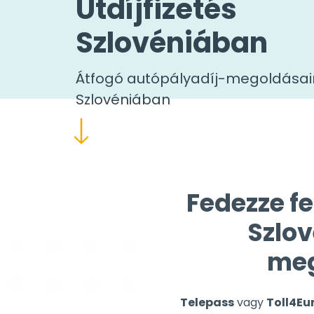
Útdíjfizetés
Szlovéniában
Átfogó autópályadíj-megoldásai
Szlovéniában
Fedezze fe
Szlov
meg
Telepass
vagy
Toll4Eu