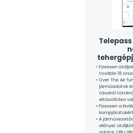
Telepass 
n
tehergép
Fizessen útdíja
további 18 ors
Over The Air fu
járműadatok é
távolról törté
eltávolítása va
Fizessen a kivá
kompjáratokért
A járművezetőn
előnyei: útdíjk
adatai, OBU ál