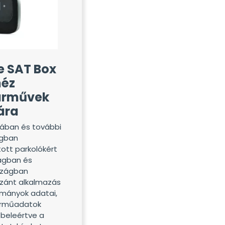
pe SAT Box
héz
árművek
ára
niában és további
ágban
tott parkolókért
ágban és
szágban
zánt alkalmazás
tományok adatai,
járműadatok
 beleértve a