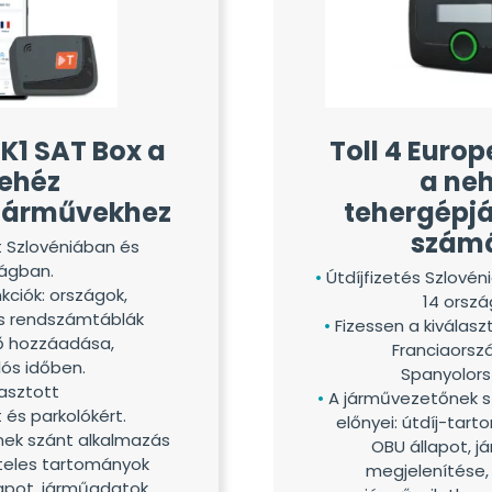
K1 SAT Box a
Toll 4 Euro
ehéz
a ne
járművekhez
tehergépj
szám
t Szlovéniában és
zágban.
Útdíjfizetés Szlové
nkciók: országok,
14 orsz
s rendszámtáblák
Fizessen a kiválasz
nő hozzáadása,
Franciaorsz
lós időben.
Spanyolor
lasztott
A járművezetőnek s
 és parkolókért.
előnyei: útdíj-tar
ek szánt alkalmazás
OBU állapot, 
öteles tartományok
megjelenítése,
lapot, járműadatok