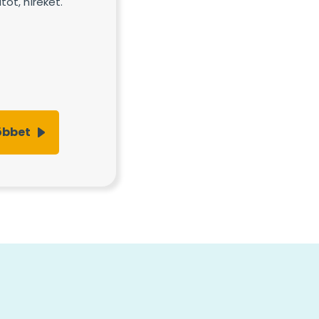
tot, híreket.
öbbet