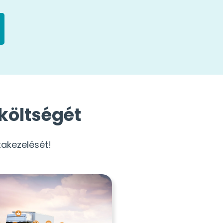
 költségét
takezelését!