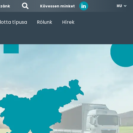
HU
Kövessen minket
zzánk
lotta típusa
Rólunk
Hírek