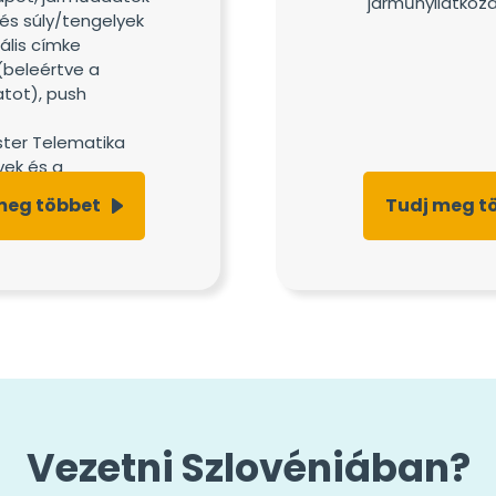
járműnyilatkoza
és súly/tengelyek
uális címke
(beleértve a
atot), push
ster Telematika
vek és a
tevékenységének
meg többet
Tudj meg t
séhez.
Vezetni Szlovéniában?