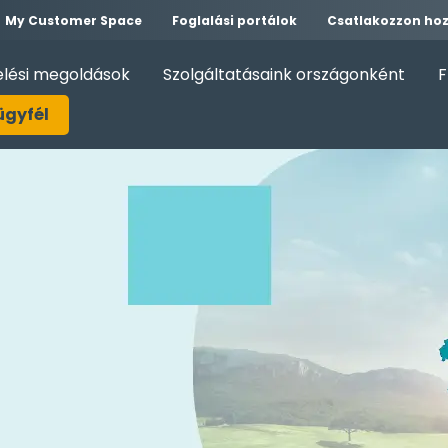
My Customer Space
Foglalási portálok
Csatlakozzon ho
elési megoldások
Szolgáltatásaink országonként
F
ügyfél