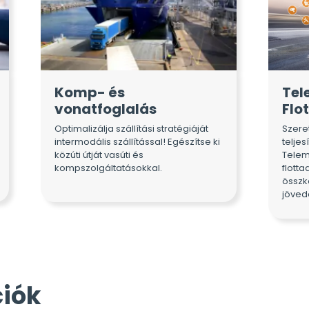
Komp- és
Tel
vonatfoglalás
Flo
Optimalizálja szállítási stratégiáját
Szere
intermodális szállítással! Egészítse ki
telje
közúti útját vasúti és
Telem
kompszolgáltatásokkal.
flotta
összk
jöved
ciók