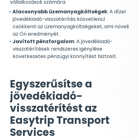
vállalkozások számára:
Alacsonyabb üzemanyagköltségek
: A dízel
jövedékiadó-visszatérítés közvetlenül
csökkenti az üzemanyagköltségeket, ami növeli
az Ön eredményét.
Javított pénzforgalom
: A jövedékiadó-
visszatérítések rendszeres igénylése
következetes pénzügyi könnyítést biztosít.
Egyszerűsítse a
jövedékiadó-
visszatérítést az
Easytrip Transport
Services