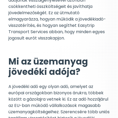
adójának visszaigénylésével azonban
csökkentheti összköltségeit és javíthatja
jövedelmezőségét. Ez az útmutató
elmagyarázza, hogyan működik a jövedékiadó-
visszatérítés, és hogyan segíthet Easytrip
Transport Services abban, hogy minden egyes
jogosult eurót visszakapjon.
Mi az üzemanyag
jövedéki adója?
A jövedéki adó egy olyan adó, amelyet az
európai országokban bizonyos árukra, többek
között a gázolajra vetnek ki. Ez az adó hozzájárul
az EU-ban működő vállalkozások magasabb
üzemanyagköltségeihez. Szerencsére több uniós