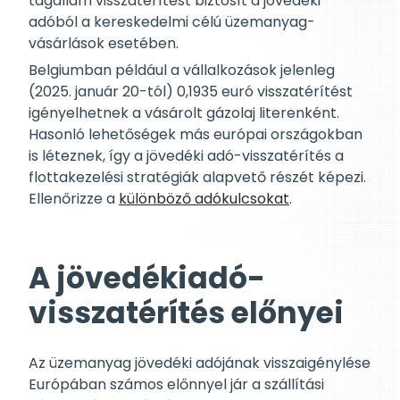
tagállam visszatérítést biztosít a jövedéki
adóból a kereskedelmi célú üzemanyag-
vásárlások esetében.
Belgiumban például a vállalkozások jelenleg
(2025. január 20-tól) 0,1935 euró visszatérítést
igényelhetnek a vásárolt gázolaj literenként.
Hasonló lehetőségek más európai országokban
is léteznek, így a jövedéki adó-visszatérítés a
flottakezelési stratégiák alapvető részét képezi.
Ellenőrizze a
különböző adókulcsokat
.
A jövedékiadó-
visszatérítés előnyei
Az üzemanyag jövedéki adójának visszaigénylése
Európában számos előnnyel jár a szállítási