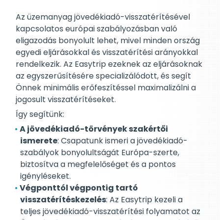
Az üzemanyag jövedékiadó-visszatérítésével
kapcsolatos európai szabályozásban való
eligazodás bonyolult lehet, mivel minden ország
egyedi eljárásokkal és visszatérítési arányokkal
rendelkezik. Az Easytrip ezeknek az eljárásoknak
az egyszerűsítésére specializálódott, és segít
Önnek minimális erőfeszítéssel maximalizálni a
jogosult visszatérítéseket.
Így segítünk:
A jövedékiadó-törvények szakértői
ismerete
: Csapatunk ismeri a jövedékiadó-
szabályok bonyolultságát Európa-szerte,
biztosítva a megfelelőséget és a pontos
igényléseket.
Végponttól végpontig tartó
visszatérítéskezelés
: Az Easytrip kezeli a
teljes jövedékiadó-visszatérítési folyamatot az