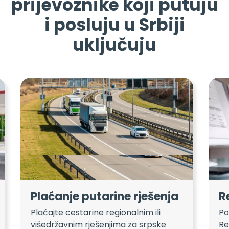
prijevoznike koji putuju
i posluju u Srbiji
uključuju
Plaćanje putarine rješenja
R
Plaćajte cestarine regionalnim ili
Po
višedržavnim rješenjima za srpske
Re