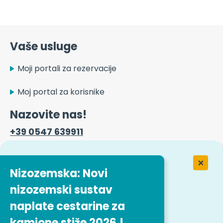
Vaše usluge
Moji portali za rezervacije
Moj portal za korisnike
Nazovite nas!
+39 0547 639911
Kontaktni obrazac
Nizozemska: Novi
nizozemski sustav
naplate cestarine za
Rad u tvrtki Easytrip Transport
Services
kamione stiže 2026.!