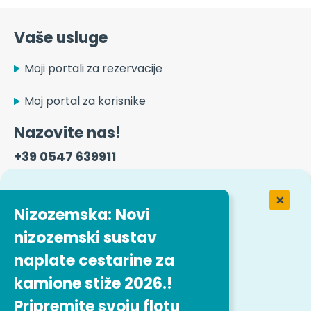
Vaše usluge
Moji portali za rezervacije
Moj portal za korisnike
Nazovite nas!
+39 0547 639911
Kontaktni obrazac
Nizozemska: Novi
nizozemski sustav
naplate cestarine za
Rad u tvrtki Easytrip Transport
Services
kamione stiže 2026.!
Pripremite svoju flotu