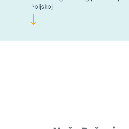
Poljskoj
Naše Rešenja z
putuj