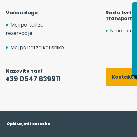
N
Vaše usluge
Rad u tvrtki
Transport S
n
Moji portali za
Naše ponu
n
rezervacije
k
Moj portal za korisnike
P
Nazovite nas!
Kontaktn
+39 0547 639911
e
Opći uvjeti i odredbe
 control over what you want to activate
OK, accept all