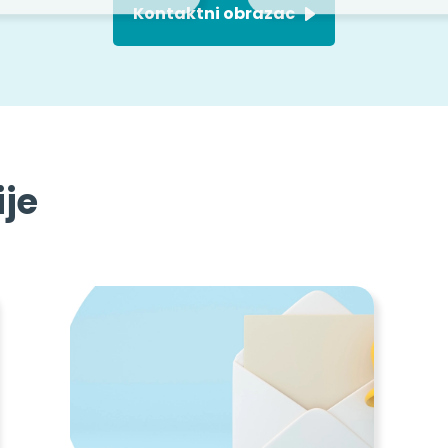
Kontaktni obrazac
ije