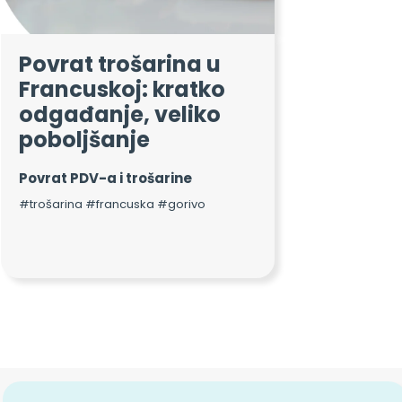
Povrat trošarina u
Francuskoj: kratko
odgađanje, veliko
poboljšanje
Povrat PDV-a i trošarine
#trošarina #francuska #gorivo