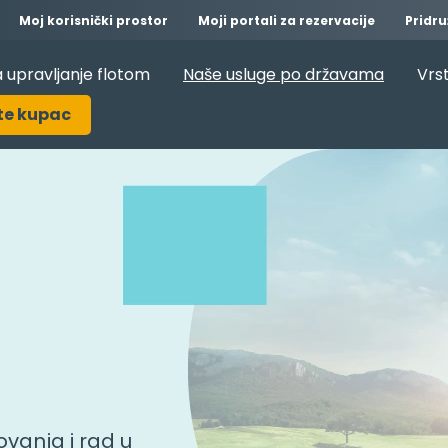
Moj korisnički prostor
Moji portali za rezervacije
Pridru
 upravljanje flotom
Naše usluge po državama
Vrst
te kupac
vanja i rad u