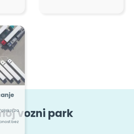
ćanje
Poljskoj za
obnost bez
 moj vozni park