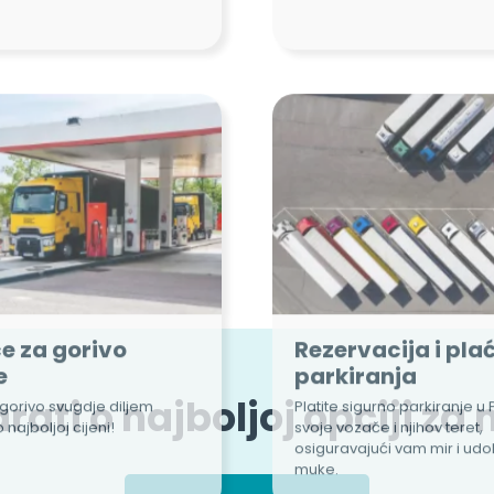
e za gorivo
Rezervacija i pla
e
parkiranja
gorivo svugdje diljem
Platite sigurno parkiranje u 
 najboljoj cijeni!
svoje vozače i njihov teret,
osiguravajući vam mir i ud
muke.
ati o najboljoj opciji za