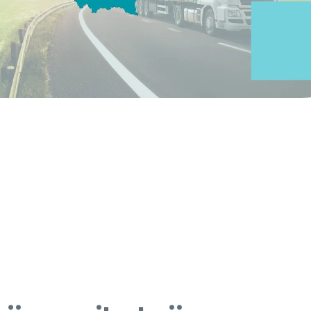
ijevoznike koji
jučuju