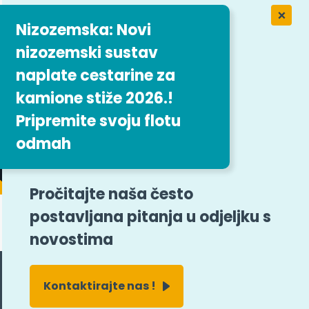
izozemska: Novi
 Easytrip
ervices
izozemski sustav
de za posao
aplate cestarine za
amione stiže 2026.!
ripremite svoju flotu
odmah
i obrazac
Pročitajte naša često
postavljana pitanja u odjeljku s
novostima
Kontaktirajte nas !
Pratite nas
Deny all cookies
Personalize
X