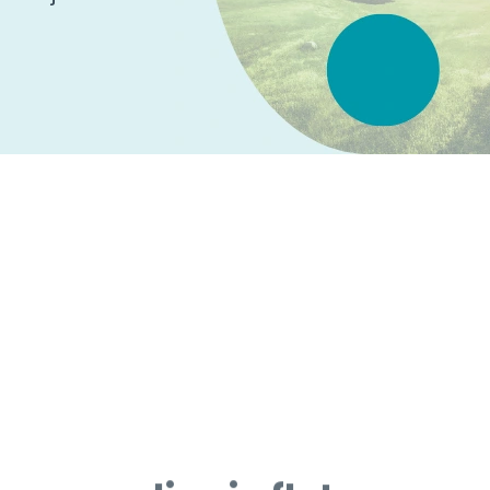
a upravljanje flotom za pr
u i posluju u Poljskoj ukl