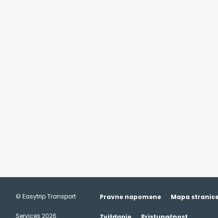
© Easytrip Transport
Pravne napomene
Mapa stranic
This site uses cookies and gives you
Services 2026
Zviždanje
Pristupačnost