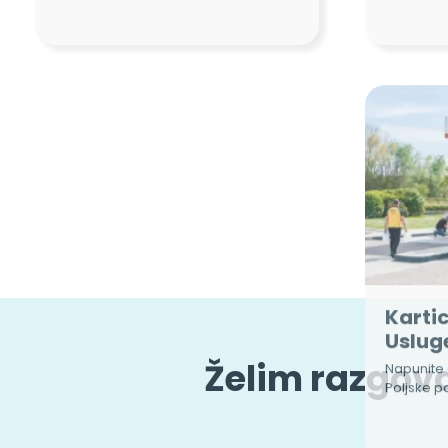
Kartic
Uslug
Napunite 
Poljske po
Želim razgovar