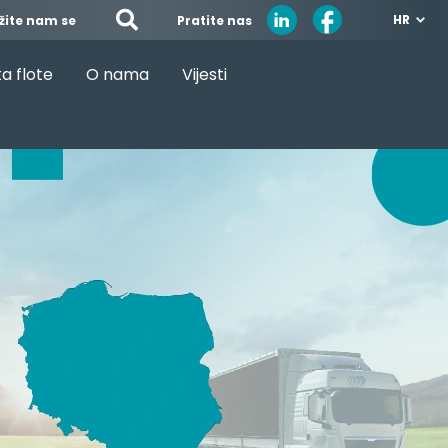
HR
Pratite nas
žite nam se
a flote
O nama
Vijesti