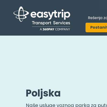
Rešenja za
Postani
Poljska
Naše usluge voznog parka za puto