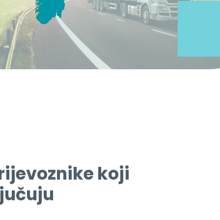
ijevoznike koji
ljučuju