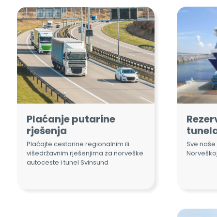
Plaćanje putarine
Rezerv
rješenja
tunela
Plaćajte cestarine regionalnim ili
Sve naše 
višedržavnim rješenjima za norveške
Norveškoj
autoceste i tunel Svinsund