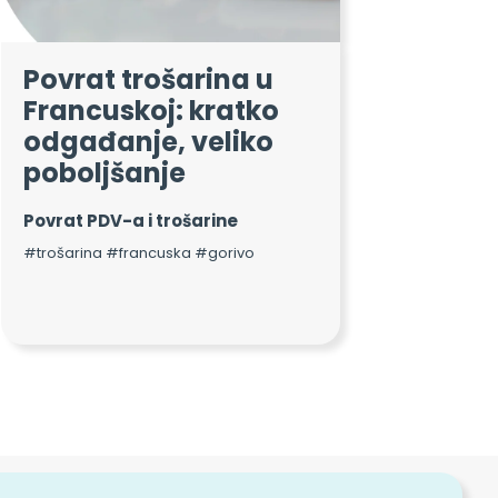
Povrat trošarina u
Francuskoj: kratko
odgađanje, veliko
poboljšanje
Povrat PDV-a i trošarine
#trošarina #francuska #gorivo