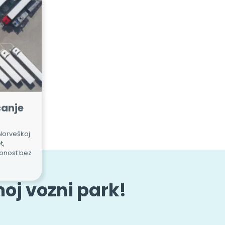
ćanje
 Norveškoj
t,
obnost bez
moj vozni park!