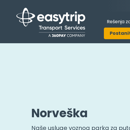
Rešenja za
Postani
Norveška
Naše usluge voznog parka za puto