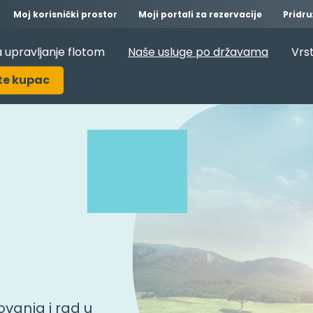
Moj korisnički prostor
Moji portali za rezervacije
Pridru
 upravljanje flotom
Naše usluge po državama
Vrst
te kupac
vanja i rad u