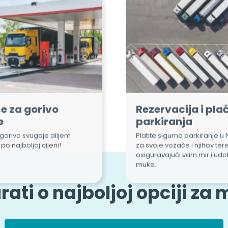
e za gorivo
Rezervacija i pla
e
parkiranja
gorivo svugdje diljem
Platite sigurno parkiranje u
po najboljoj cijeni!
za svoje vozače i njihov tere
osiguravajući vam mir i ud
muke.
ati o najboljoj opciji za 