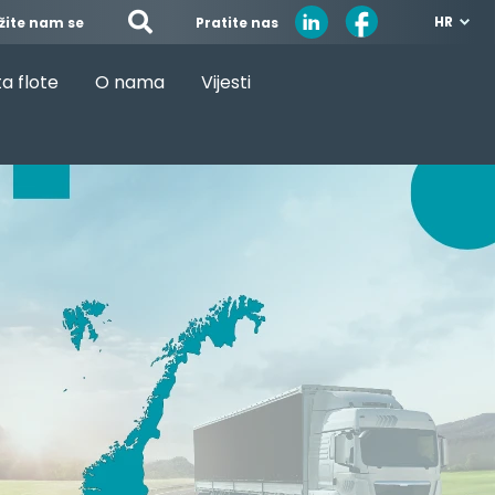
HR
Pratite nas
žite nam se
a flote
O nama
Vijesti