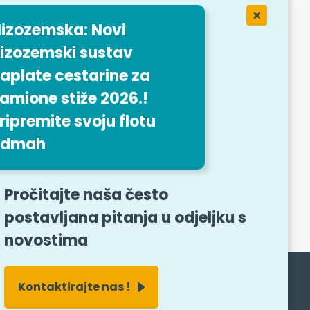
izozemska: Novi
 Easytrip
ervices
izozemski sustav
de za posao
aplate cestarine za
amione stiže 2026.!
ripremite svoju flotu
odmah
i obrazac
Pročitajte naša često
postavljana pitanja u odjeljku s
novostima
Kontaktirajte nas !
Pratite nas
Deny all cookies
Personalize
X