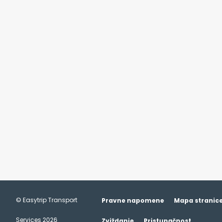
© Easytrip Transport
Pravne napomene
Mapa stranic
This site uses cookies and gives you
Services 2026
Zviždanje
Pristupačnost