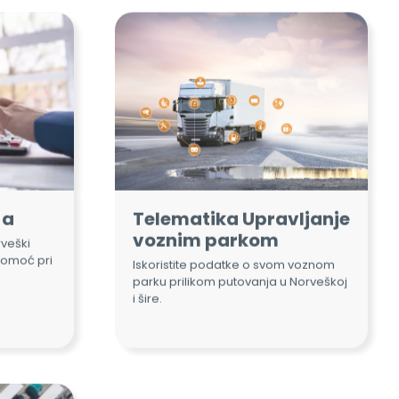
-a
Telematika Upravljanje
voznim parkom
veški
pomoć pri
Iskoristite podatke o svom voznom
parku prilikom putovanja u Norveškoj
i šire.