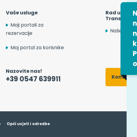
N
Vaše usluge
Rad u tvrtki
Transport S
n
Moji portali za
Naše ponu
n
rezervacije
k
Moj portal za korisnike
P
Nazovite nas!
Kontaktn
+39 0547 639911
e
Opći uvjeti i odredbe
 control over what you want to activate
OK, accept all