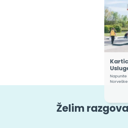
Kartic
Uslug
Napunite 
Norveške 
Želim razgovar