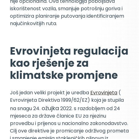
nije opcionalna. Ova tehnologija poboljšava
iskorištenost vozila, smanjuje potrošnju goriva i
optimizira planiranje putovanja identificiranjem
najučinkovitijih ruta.
Evrovinjeta regulacija
kao rješenje za
klimatske promjene
Još jedan veliki projekt je uredba
Evrovinjeta
(
Evrovinjeta Direktiva 1999/62/EZ) koja je stupila
ožujka
na snagu 24.
2022. s razdobljem od 24
mjeseca za države članice EU za njezinu
provedbu i prijenos u nacionalno zakonodavstvo.
Cilj ove direktive je promicanje održivog prometa
i smanjenje emisija stakleničkih plinova iz