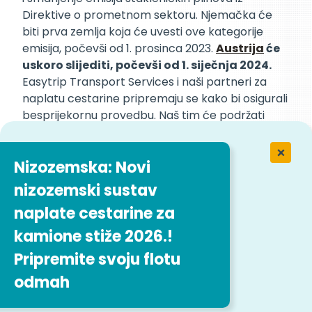
Direktive o prometnom sektoru. Njemačka će
biti prva zemlja koja će uvesti ove kategorije
emisija, počevši od 1. prosinca 2023.
Austrija
će
uskoro slijediti, počevši od 1. siječnja 2024.
Easytrip Transport Services i naši partneri za
naplatu cestarine pripremaju se kako bi osigurali
besprijekornu provedbu. Naš tim će podržati
naše korisnike kroz ovu promjenu.
Nizozemska: Novi
Prihvaćanjem ovih zelenih rješenja, cilj nam
nizozemski sustav
je stvoriti čišću i zeleniju budućnost za
prometnu industriju, a istovremeno
naplate cestarine za
povećati isplativost za naše klijente.
kamione stiže 2026.!
Pripremite svoju flotu
Ispunite obrazac i otkrijte kako
odmah
možete poboljšati svoju flotu