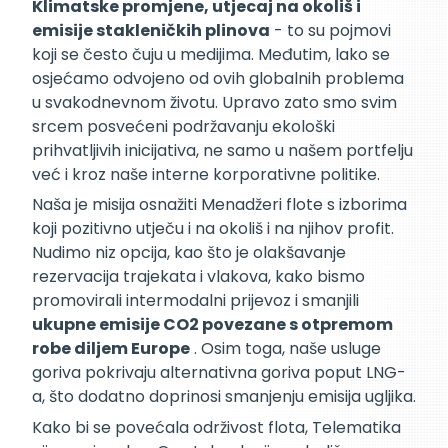
Klimatske promjene, utjecaj na okoliš i
emisije stakleničkih plinova
- to su pojmovi
koji se često čuju u medijima. Međutim, lako se
osjećamo odvojeno od ovih globalnih problema
u svakodnevnom životu. Upravo zato smo svim
srcem posvećeni podržavanju ekološki
prihvatljivih inicijativa, ne samo u našem portfelju
već i kroz naše interne korporativne politike.
Naša je misija osnažiti Menadžeri flote s izborima
koji pozitivno utječu i na okoliš i na njihov profit.
Nudimo niz opcija, kao što je olakšavanje
rezervacija trajekata i vlakova, kako bismo
promovirali intermodalni prijevoz i smanjili
ukupne emisije CO2 povezane s otpremom
robe diljem Europe
. Osim toga, naše usluge
goriva pokrivaju alternativna goriva poput LNG-
a, što dodatno doprinosi smanjenju emisija ugljika.
Kako bi se povećala održivost flota, Telematika