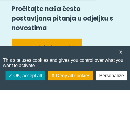
Pročitajte naša često
postavljana pitanja u odjeljku s
novostima
Kontaktirajte nas !
X
Sve vijesti
This site uses cookies and gives you control over what you
want to activate
E
Postanite kupac
OK, accept all
Deny all cookies
Personalize
m
a
i
l