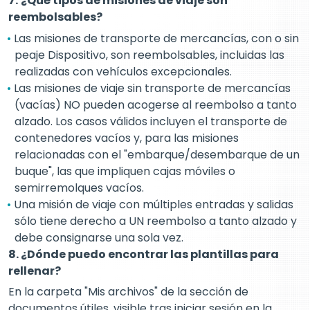
7.
¿Qué tipos de misiones de viaje son
reembolsables?
Las misiones de transporte de mercancías, con o sin
peaje Dispositivo, son reembolsables, incluidas las
realizadas con vehículos excepcionales.
Las misiones de viaje sin transporte de mercancías
(vacías) NO pueden acogerse al reembolso a tanto
alzado. Los casos válidos incluyen el transporte de
contenedores vacíos y, para las misiones
relacionadas con el "embarque/desembarque de un
buque", las que impliquen cajas móviles o
semirremolques vacíos.
Una misión de viaje con múltiples entradas y salidas
sólo tiene derecho a UN reembolso a tanto alzado y
debe consignarse una sola vez.
8. ¿Dónde puedo encontrar las plantillas para
rellenar?
En la carpeta "Mis archivos" de la sección de
documentos útiles, visible tras iniciar sesión en la