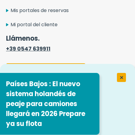
Mis portales de reservas
Mi portal del cliente
Llámenos.
+39 0547 639911
Formulario de contacto
Países Bajos : El nuevo
sistema holandés de
Trabajar en Easytrip Transport
Services
peaje para camiones
llegará en 2026 Prepare
Nuestras ofertas de empleo
ya su flota