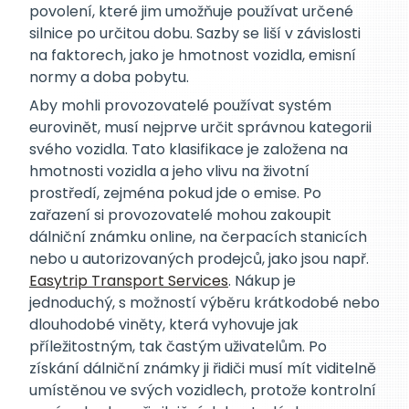
povolení, které jim umožňuje používat určené
silnice po určitou dobu. Sazby se liší v závislosti
na faktorech, jako je hmotnost vozidla, emisní
normy a doba pobytu.
Aby mohli provozovatelé používat systém
eurovinět, musí nejprve určit správnou kategorii
svého vozidla. Tato klasifikace je založena na
hmotnosti vozidla a jeho vlivu na životní
prostředí, zejména pokud jde o emise. Po
zařazení si provozovatelé mohou zakoupit
dálniční známku online, na čerpacích stanicích
nebo u autorizovaných prodejců, jako jsou např.
Easytrip Transport Services
. Nákup je
jednoduchý, s možností výběru krátkodobé nebo
dlouhodobé viněty, která vyhovuje jak
příležitostným, tak častým uživatelům. Po
získání dálniční známky ji řidiči musí mít viditelně
umístěnou ve svých vozidlech, protože kontrolní