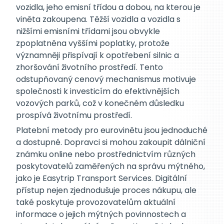
vozidla, jeho emisní třídou a dobou, na kterou je
viněta zakoupena. Těžší vozidla a vozidla s
nižšími emisními třídami jsou obvykle
zpoplatněna vyššími poplatky, protože
významněji přispívají k opotřebení silnic a
zhoršování životního prostředí. Tento
odstupňovaný cenový mechanismus motivuje
společnosti k investicím do efektivnějších
vozových parků, což v konečném důsledku
prospívá životnímu prostředí.
Platební metody pro eurovinětu jsou jednoduché
a dostupné. Dopravci si mohou zakoupit dálniční
známku online nebo prostřednictvím různých
poskytovatelů zaměřených na správu mýtného,
jako je Easytrip Transport Services. Digitální
přístup nejen zjednodušuje proces nákupu, ale
také poskytuje provozovatelům aktuální
informace o jejich mýtných povinnostech a