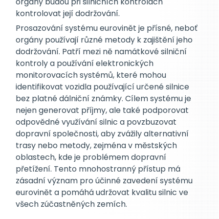
orgány budou při silničních kontrolách
kontrolovat její dodržování.
Prosazování systému eurovinět je přísné, neboť
orgány používají různé metody k zajištění jeho
dodržování. Patří mezi ně namátkové silniční
kontroly a používání elektronických
monitorovacích systémů, které mohou
identifikovat vozidla používající určené silnice
bez platné dálniční známky. Cílem systému je
nejen generovat příjmy, ale také podporovat
odpovědné využívání silnic a povzbuzovat
dopravní společnosti, aby zvážily alternativní
trasy nebo metody, zejména v městských
oblastech, kde je problémem dopravní
přetížení. Tento mnohostranný přístup má
zásadní význam pro účinné zavedení systému
eurovinět a pomáhá udržovat kvalitu silnic ve
všech zúčastněných zemích.