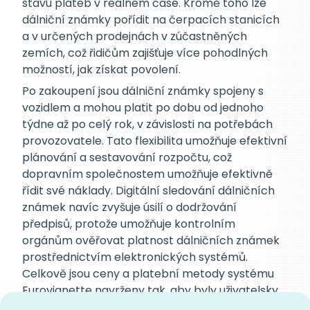
stavu plateb v reálném čase. Kromě toho lze
dálniční známky pořídit na čerpacích stanicích
a v určených prodejnách v zúčastněných
zemích, což řidičům zajišťuje více pohodlných
možností, jak získat povolení.
Po zakoupení jsou dálniční známky spojeny s
vozidlem a mohou platit po dobu od jednoho
týdne až po celý rok, v závislosti na potřebách
provozovatele. Tato flexibilita umožňuje efektivní
plánování a sestavování rozpočtu, což
dopravním společnostem umožňuje efektivně
řídit své náklady. Digitální sledování dálničních
známek navíc zvyšuje úsilí o dodržování
předpisů, protože umožňuje kontrolním
orgánům ověřovat platnost dálničních známek
prostřednictvím elektronických systémů.
Celkově jsou ceny a platební metody systému
Eurovignette navrženy tak, aby byly uživatelsky
přívětivé a zároveň podporovaly odpovědné