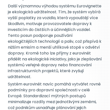
Další významnou výhodou systému Eurovignette
je ekologická udržitelnost. Tím, že systém vybírá
vyšší poplatky za vozidla, která vypouštějí více
škodlivin, motivuje provozovatele dopravy k
investicím do čistších a účinnějších vozidel.
Tento posun podporuje používání
ekologičtějších technologií a paliv, což přispívá k
nižším emisím a menší uhlíkové stopě v odvětví
dopravy. Kromě toho lze příjmy z eurovinět
přidělit na ekologické iniciativy, jako je zlepšování
systémů veřejné dopravy nebo financování
infrastrukturních projektů, které zvyšují
udržitelnost.
Systém eurovinět navíc pomáhá vytvářet rovné
podmínky pro dopravní společnosti v celé
Evropě. Standardizací mýtných postupů
minimalizuje rozdíly mezi jednotlivými zeměmi,
což podnikům usnadňuje plánování jejich