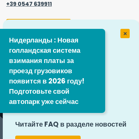
+39 0547 639911
Контактная форма
Нидерланды : Новая
голландская система
Работа в компании Easytrip
Transport Services
взимания платы за
проезд грузовиков
Наши вакансии
появится в 2026 году!
Подготовьте свой
Следуйте за нами
автопарк уже сейчас
Юридические упоминания
Карта сайта
Читайте FAQ в разделе новостей
Общие положения и условия
Разоблачение
Доступность