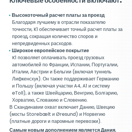
Ключевые особенности включают:
Высокоточный расчет платы за проезд
Благодаря лучшему в отрасли показателю
точности, K1 обеспечивает точный расчет платы за
проезд, сокращая количество споров и
непредвиденных расходов.
Широкое европейское покрытие
K1 позволяет оплачивать проезд грузовых
автомобилей по Франции, Испании, Португалии,
Италии, Австрии и Бельгии (включая туннель
Лифкенсхук). Он также поддерживает Германию
и Польшу (включая участки A4, A1 и систему
eToll), а также Швейцарию, Венгрию, Болгарию,
Хорватию, Словакию и Словению.
В Скандинавии охват включает Данию, Швецию
(мосты Storebælt и Øresund) и Норвегию
(платные дороги и паромные перевозки).
Самым новым дополнением является Дания
,