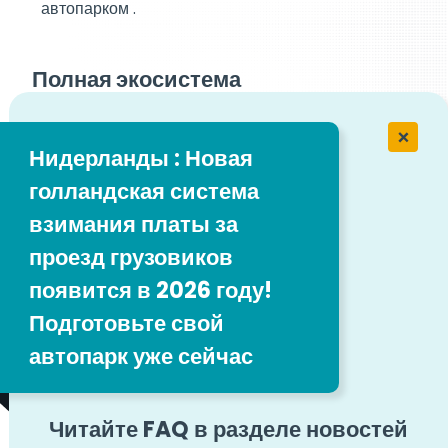
автопарком .
Полная экосистема
Отличительной особенностью K1 является его
способность адаптироваться к меняющемуся
Нидерланды : Новая
ландшафту. Это не просто Устройствотоллинга
голландская система
Устройствостратегический актив, обеспечивающий
взимания платы за
вашей команде ясность, соответствие
требованиям и оперативный контроль в режиме
проезд грузовиков
реального времени.
появится в 2026 году!
Подготовьте свой
Уже готовы к тому, что будет
автопарк уже сейчас
дальше: Голландский толлинг
2026
Читайте FAQ в разделе новостей
В 2026 году в Нидерландах будет введена новая