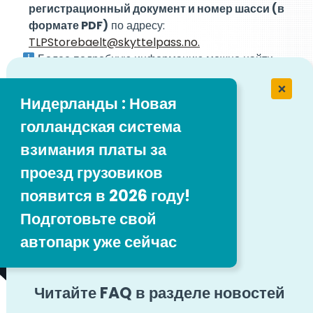
регистрационный документ и номер шасси (в
формате PDF)
по адресу:
TLPStorebaelt@skyttelpass.no.
Более подробную информацию можно найти
здесь:
Скидки и регистрация в Storebælt
Нидерланды : Новая
Почему это важно для вашего
голландская система
бизнеса
взимания платы за
проезд грузовиков
Всего несколько минут администрирования - и вы
появится в 2026 году!
можете начать экономить
десятки евро на каждом
переходе
.
Подготовьте свой
Для компаний, регулярно работающих по всей
автопарк уже сейчас
Скандинавии, эта экономия может быстро вырасти
до
сотен евро в год
.
Не упустите шанс, зарегистрируйтесь сегодня и
Читайте FAQ в разделе новостей
начните пользоваться скидками во время