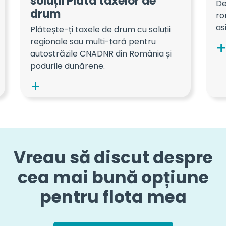
soluții Plata taxelor de
De
drum
ro
as
Plătește-ți taxele de drum cu soluții
regionale sau multi-țară pentru
autostrăzile CNADNR din România și
podurile dunărene.
Vreau să discut despre
cea mai bună opțiune
pentru flota mea