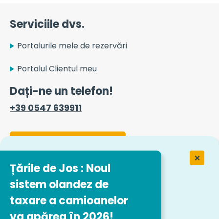
Serviciile dvs.
Portalurile mele de rezervări
Portalul Clientul meu
Dați-ne un telefon!
+39 0547 639911
Formular de contact
Țările de Jos : Noul
Lucrul la Easytrip Transport Services
sistem olandez de
taxare a camioanelor
Ofertele noastre de muncă
va apărea în 2026!