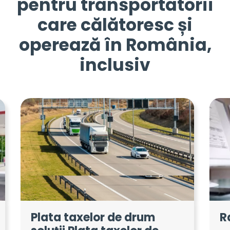
pentru transportatorii
care călătoresc și
operează în România,
inclusiv
Plata taxelor de drum
R