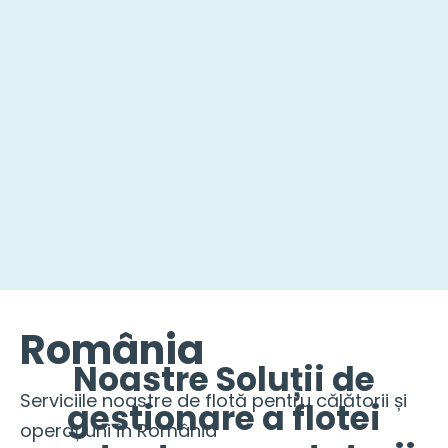
România
Noastre Soluții de
Serviciile noastre de flotă pentru călătorii și
gestionare a flotei
operațiuni în România