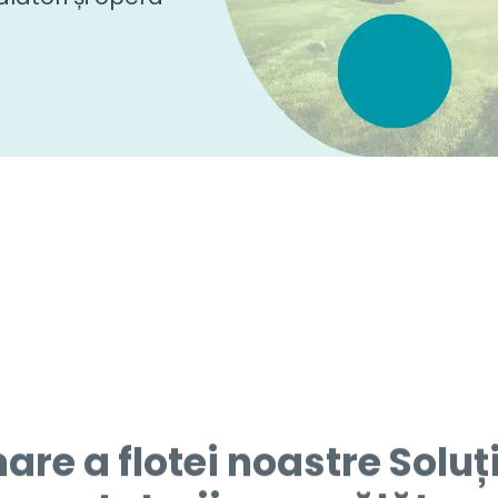
nare a flotei noastre Soluț
nsportatorii care călător
Croația includ