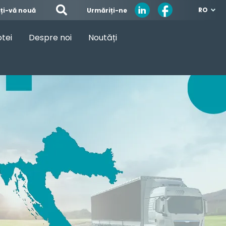
RO
Urmăriți-ne
ați-vă nouă
otei
Despre noi
Noutăți