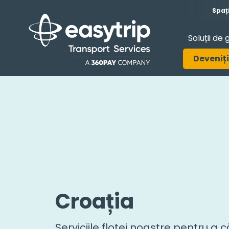
Spaț
Soluții de 
Deveniți
Croația
Serviciile flotei noastre pentru a c