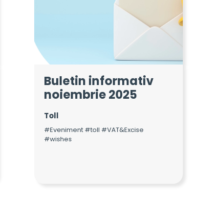
Buletin informativ
noiembrie 2025
Toll
#Eveniment #toll #VAT&Excise
#wishes