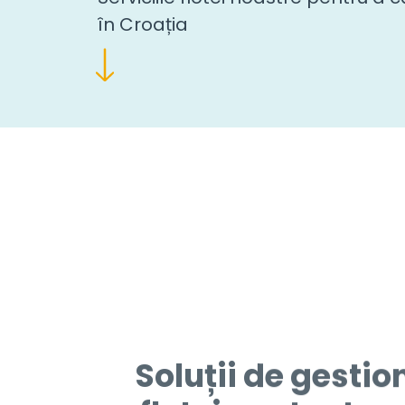
în Croația
Soluții de gestio
flotei pentru tra