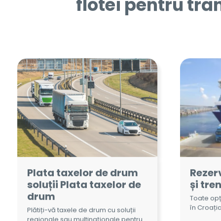
Plata taxelor de drum
Rezerv
soluții Plata taxelor de
și tre
drum
Toate opț
în Croația
Plătiți-vă taxele de drum cu soluții
regionale sau multinaționale pentru
rețeaua croată HAC - ARZ.