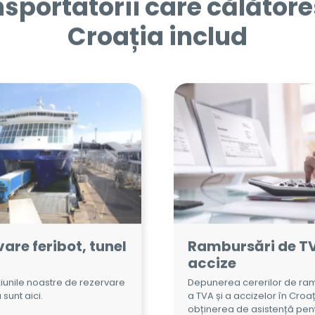
are feribot, tunel
Rambursări de TV
n
accize
iunile noastre de rezervare
Depunerea cererilor de ra
 sunt aici.
a TVA și a accizelor în Croaț
obținerea de asistență pen
înregistrare.