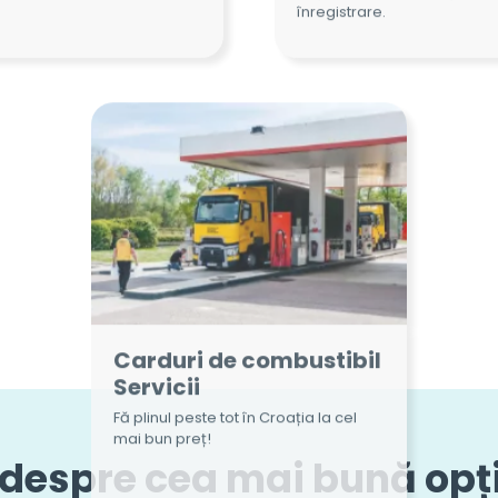
Carduri de combustibil
Servicii
Fă plinul peste tot în Croația la cel
mai bun preț!
 despre cea mai bună opți