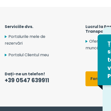
Serviciile dvs.
Lucrul la Ea
Transport S
Portalurile mele de
Ofertele n
Ț
rezervări
muncă
s
Portalul Clientul meu
t
v
Dați-ne un telefon!
P
Formular
+39 0547 639911