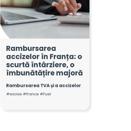
Rambursarea
accizelor în Franța: o
scurtă întârziere, o
îmbunătățire majoră
Rambursarea TVA și a accizelor
#excise #france #Fuel