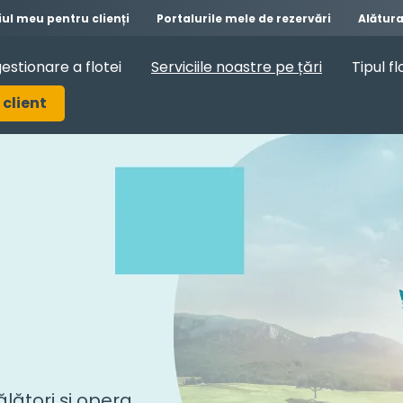
iul meu pentru clienți
Portalurile mele de rezervări
Alătur
gestionare a flotei
Serviciile noastre pe țări
Tipul fl
 client
ălători și opera