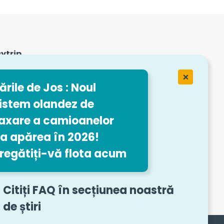
sytrip
ervices
oastre de
ările de Jos : Noul
istem olandez de
axare a camioanelor
a apărea în 2026!
regătiți-vă flota acum
 de contact
Citiți FAQ în secțiunea noastră
de știri