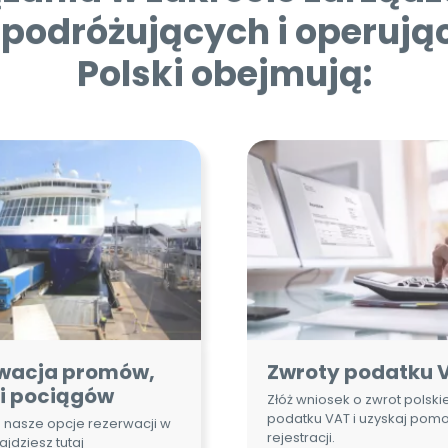
wacja promów,
Zwroty podatku 
 i pociągów
Złóż wniosek o zwrot polsk
podatku VAT i uzyskaj pom
 nasze opcje rezerwacji w
rejestracji.
ajdziesz tutaj