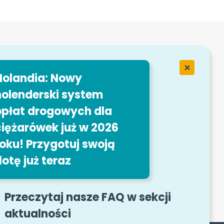
ytrip
ervices
olandia: Nowy
ty pracy
olenderski system
płat drogowych dla
iężarówek już w 2026
oku! Przygotuj swoją
lotę już teraz
z kontaktowy
Przeczytaj nasze FAQ w sekcji
aktualności