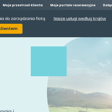
Moja przestrzeń klienta
Moje portale rezerwacyjne
Dołą
ia do zarządzania flotą
Nasze usługi według krajów
klientem
ania i