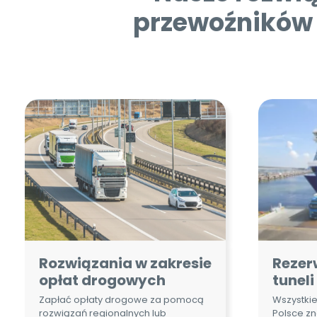
Rozwiązania w zakresie
Rezer
opłat drogowych
tuneli
Zapłać opłaty drogowe za pomocą
Wszystkie
rozwiązań regionalnych lub
Polsce zn
wielonarodowych w ramach polskiej
sieci e-TOLL