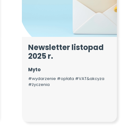
Newsletter listopad
2025 r.
Myto
#wydarzenie #opłata #VAT&akcyza
#życzenia