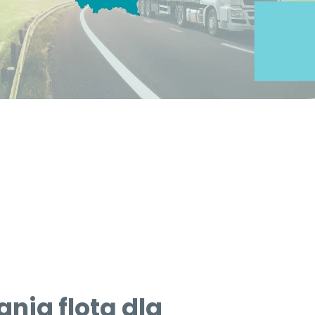
nia flotą dla
ych na terenie