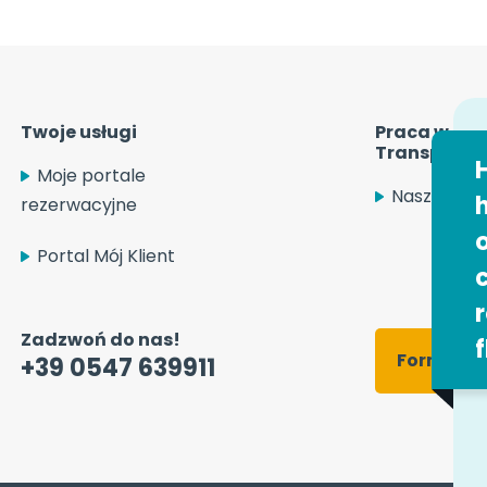
Twoje usługi
Praca w Eas
Transport S
H
Moje portale
Nasze ofer
h
rezerwacyjne
o
Portal Mój Klient
c
r
Zadzwoń do nas!
f
Formular
+39 0547 639911