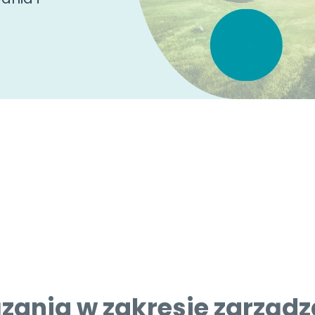
zania w zakresie zarządza
podróżujących i operując
Polski obejmują: