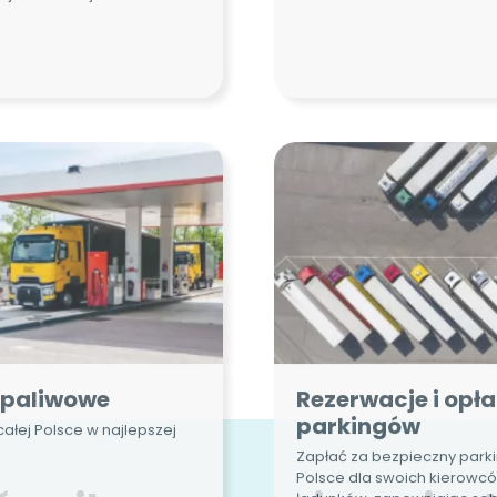
 paliwowe
Rezerwacje i opła
parkingów
całej Polsce w najlepszej
Zapłać za bezpieczny park
Polsce dla swoich kierowców
ładunków, zapewniając sob
ducha i wygodę bez zbędn
kłopotów.