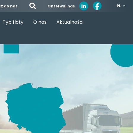
PL
Obserwuj nas
cz do nas
Typ floty
O nas
Aktualności