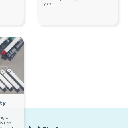
ty
ing w
 i ich
ie spokój
ych