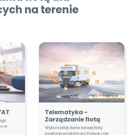
VAT
Telematyka -
Zarządzanie flotą
iego
oc w
Wykorzystaj dane swojej floty
podczas podróży po Polsce i nie
tylko