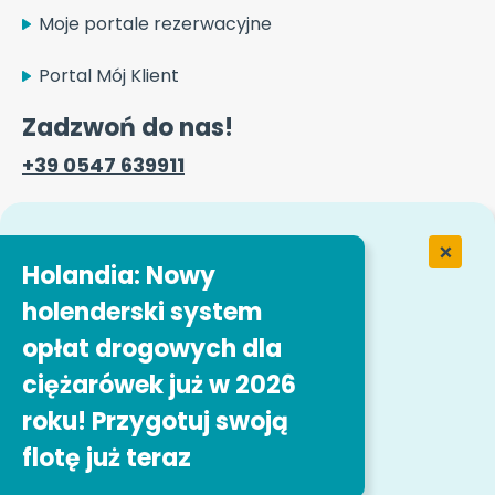
Moje portale rezerwacyjne
Portal Mój Klient
Zadzwoń do nas!
+39 0547 639911
Formularz kontaktowy
Holandia: Nowy
holenderski system
Praca w Easytrip Transport Services
opłat drogowych dla
ciężarówek już w 2026
Nasze oferty pracy
roku! Przygotuj swoją
flotę już teraz
Obserwuj nas