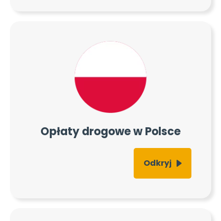
Opłaty drogowe w Polsce
Odkryj