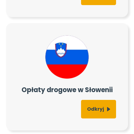
Opłaty drogowe w Słowenii
Odkryj