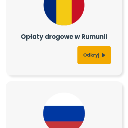
Opłaty drogowe w Rumunii
Odkryj