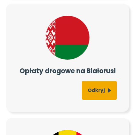
Sieci opłat
drogowych w
poszczególnych
krajach
Opłaty drogowe na Białorusi
Mamy odpowiednie rozwiązanie do poboru
Odkryj
opłat w 28 krajach.