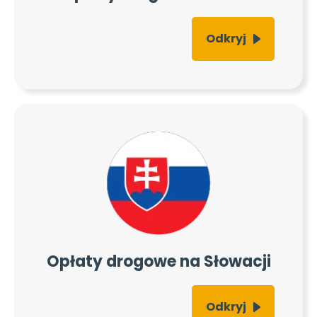
Odkryj
Opłaty drogowe na Słowacji
Odkryj