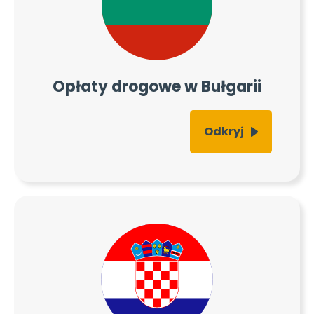
Opłaty drogowe w Bułgarii
Odkryj