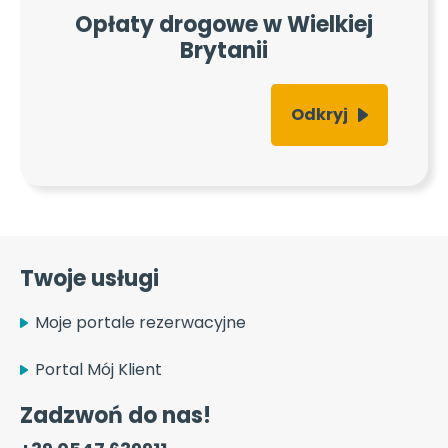
Opłaty drogowe w Wielkiej
Brytanii
Odkryj
Twoje usługi
Moje portale rezerwacyjne
Portal Mój Klient
Zadzwoń do nas!