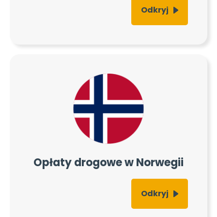
Odkryj
Opłaty drogowe w Norwegii
Odkryj