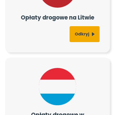
Opłaty drogowe na Litwie
Odkryj
Opłaty drogowe w