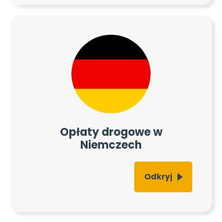
Opłaty drogowe w
Niemczech
Odkryj