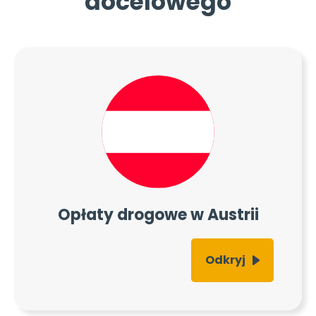
docelowego
Opłaty drogowe w Austrii
Odkryj