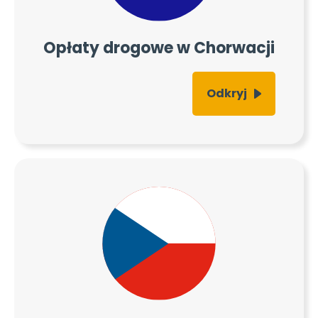
Opłaty drogowe w Chorwacji
Odkryj