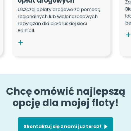
opłat drogowych
Za
Bi
Uiszczaj opłaty drogowe za pomocą
ła
regionalnych lub wielonarodowych
be
rozwiązań dla białoruskiej sieci
BellToll.
Chcę omówić najlepszą
opcję dla mojej floty!
Skontaktuj się z nami już teraz!