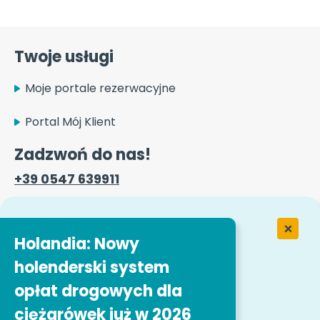
Twoje usługi
Moje portale rezerwacyjne
Portal Mój Klient
Zadzwoń do nas!
+39 0547 639911
Formularz kontaktowy
Holandia: Nowy
holenderski system
Praca w Easytrip Transport Services
opłat drogowych dla
ciężarówek już w 2026