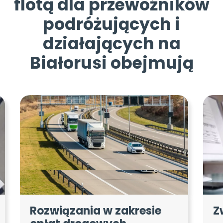
flotą dla przewoźników
podróżujących i
działających na
Białorusi obejmują
Rozwiązania w zakresie
Z