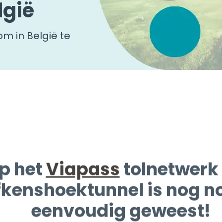
lgië
m in België te
op het
Viapass
tolnetwerk 
fkenshoektunnel is nog no
eenvoudig geweest!
gt uw reis met een reeks interoperabele On-Board Units 
n de
Toll 4 Europe SAT Box.
Met deze apparaten kunt u na