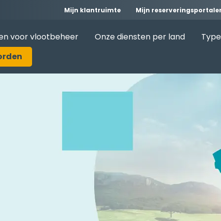
Mijn klantruimte
Mijn reserveringsportale
en voor vlootbeheer
Onze diensten per land
Type
orden