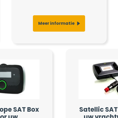
Meer informatie
rope SAT Box
Satellic SA
or uw
uw vrach