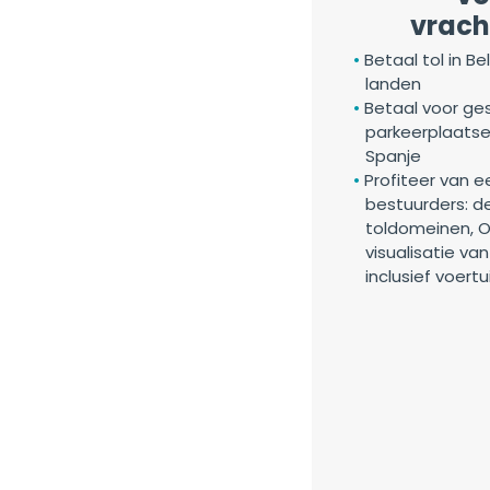
vrac
Betaal tol in B
landen
Betaal voor ge
parkeerplaatsen
Spanje
Profiteer van e
bestuurders: de
toldomeinen, O
visualisatie va
inclusief voert