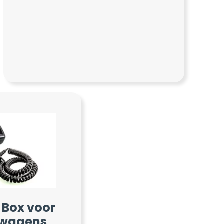
T Box voor
twagens