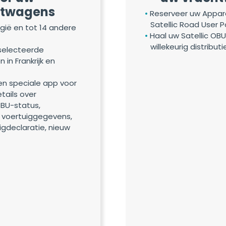
htwagens
Reserveer uw Appar
Satellic Road User P
elgië en tot 14 andere
Haal uw Satellic OBU
willekeurig distributi
selecteerde
 in Frankrijk en
en speciale app voor
tails over
BU-status,
n voertuiggegevens,
uigdeclaratie, nieuw