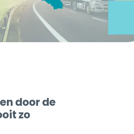
en door de
oit zo
(OBU's), waaronder de
adloos tol betalen, niet