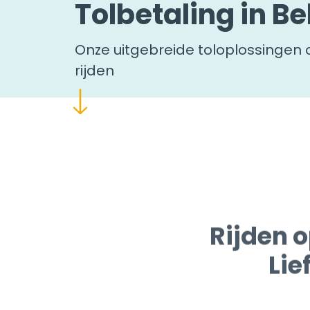
Tolbetaling in Be
Onze uitgebreide toloplossingen o
rijden
Rijden 
Lie
Easytrip vereenvoudi
Telepass K1 SAT Box
e