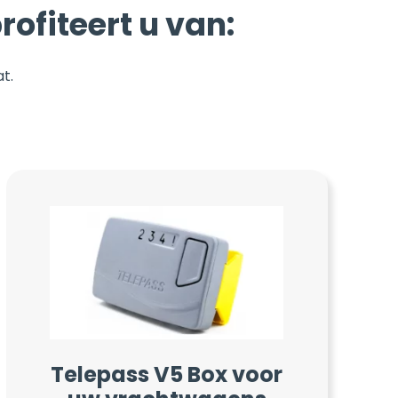
rofiteert u van:
t.
Telepass V5 Box voor