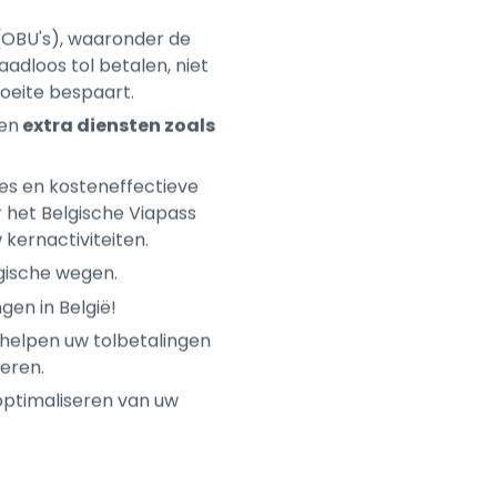
moeite bespaart.
en
extra diensten zoals
es en kosteneffectieve
r het Belgische Viapass
 kernactiviteiten.
gische wegen.
gen in België!
 helpen uw tolbetalingen
teren.
optimaliseren van uw