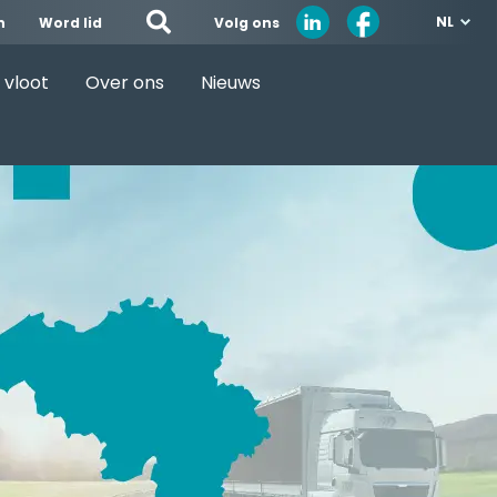
NL
Volg ons
n
Word lid
 vloot
Over ons
Nieuws