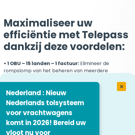
Maximaliseer uw
efficiëntie met Telepass
dankzij deze voordelen:
• 1 OBU – 15 landen – 1 factuur:
Elimineer de
rompslomp van het beheren van meerdere
tolsystemen. Uw Apparaat (K1 of Arianna2) regelt
alles.
Nederland : Nieuw
• Geconsolideerde facturering:
ontvang één
duidelijke factuur voor al uw tolgelden in 15 Europese
Nederlands tolsysteem
landen.
voor vrachtwagens
•
Realtime tracking:
houd toezicht op de
komt in 2026! Bereid uw
bewegingen van uw wagenpark en tolactiviteiten
vloot nu voor
voor verbeterde operationele efficiëntie door de