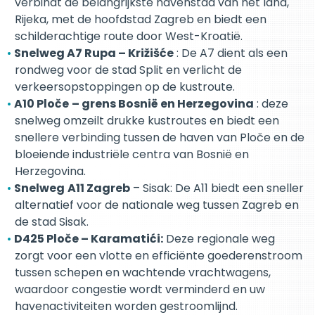
verbindt de belangrijkste havenstad van het land,
Rijeka, met de hoofdstad Zagreb en biedt een
schilderachtige route door West-Kroatië.
Snelweg A7 Rupa – Križišće
: De A7 dient als een
rondweg voor de stad Split en verlicht de
verkeersopstoppingen op de kustroute.
A10 Ploče
– grens Bosnië en Herzegovina
: deze
snelweg omzeilt drukke kustroutes en biedt een
snellere verbinding tussen de haven van Ploče en de
bloeiende industriële centra van Bosnië en
Herzegovina.
Snelweg
A11 Zagreb
– Sisak: De A11 biedt een sneller
alternatief voor de nationale weg tussen Zagreb en
de stad Sisak.
D425 Ploče – Karamatići:
Deze regionale weg
zorgt voor een vlotte en efficiënte goederenstroom
tussen schepen en wachtende vrachtwagens,
waardoor congestie wordt verminderd en uw
havenactiviteiten worden gestroomlijnd.