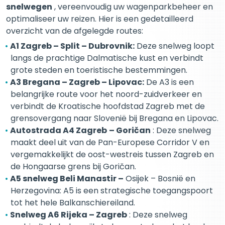
snelwegen
, vereenvoudig uw wagenparkbeheer en
optimaliseer uw reizen. Hier is een gedetailleerd
overzicht van de afgelegde routes:
A1 Zagreb – Split – Dubrovnik:
Deze snelweg loopt
langs de prachtige Dalmatische kust en verbindt
grote steden en toeristische bestemmingen.
A3 Bregana – Zagreb – Lipovac:
De A3 is een
belangrijke route voor het noord-zuidverkeer en
verbindt de Kroatische hoofdstad Zagreb met de
grensovergang naar Slovenië bij Bregana en Lipovac.
Autostrada A4 Zagreb
– Goričan
: Deze snelweg
maakt deel uit van de Pan-Europese Corridor V en
vergemakkelijkt de oost-westreis tussen Zagreb en
de Hongaarse grens bij Goričan.
A5 snelweg Beli Manastir –
Osijek – Bosnië en
Herzegovina: A5 is een strategische toegangspoort
tot het hele Balkanschiereiland.
Snelweg A6 Rijeka – Zagreb
: Deze snelweg