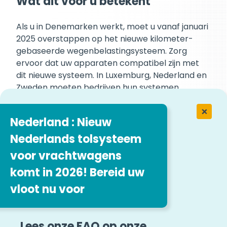
Wat dit voor u betekent
Als u in Denemarken werkt, moet u vanaf januari
2025 overstappen op het nieuwe kilometer-
gebaseerde wegenbelastingsysteem. Zorg
ervoor dat uw apparaten compatibel zijn met
dit nieuwe systeem. In Luxemburg, Nederland en
Zweden moeten bedrijven hun systemen
aanpassen aan de komende tariefsverhoging en
de wijziging in de duur van Eurovignette .
Nederland : Nieuw
Nederlands tolsysteem
Blijf op de hoogte
voor vrachtwagens
komt in 2026! Bereid uw
Naarmate er Meer informatie beschikbaar
komt, zullen we onze blog blijven bijwerken met
vloot nu voor
meer details over de wijzigingen aan
Eurovignette . Zorg ervoor dat u regelmatig
terugkijkt voor de laatste updates en zorg
Lees onze FAQ op onze