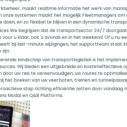
kbeheer, maakt realtime informatie het werk van manag
van onze systemen maakt het mogelijk Fleetmanagers om s
doen, en zo flexibel te blijven in een dynamische trans
rvices We begrijpen dat de transportsector 24/7 doorgaa
voor u klaar, ook 's avonds en in het weekend. Of u nu e
heeft bij last-minute wijzigingen, het supportteam staat k
zijn.
erende landschap van transportlogistiek is het impleme
 succes. Wij bieden een uitgebreide en kosteneffectieve 
 door uw reis te vereenvoudigen, uw routes te optimalis
 bij het boeken van uw veerboten, treinen en tunnelpassa
oactieve stap richting efficiëntie zetten door vandaag n
rans Modal en Q&B Platforms.