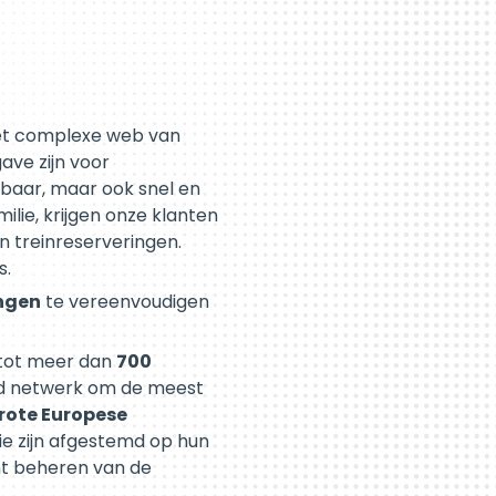
 het complexe web van
ave zijn voor
sbaar, maar ook snel en
ilie, krijgen onze klanten
 treinreserveringen.
s.
ingen
te vereenvoudigen
 tot meer dan
700
id netwerk om de meest
rote Europese
ie zijn afgestemd op hun
nt beheren van de