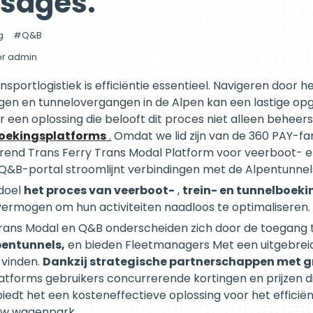
sages.
g
Q&B
or
admin
ansportlogistiek is efficiëntie essentieel. Navigeren door
ngen en tunnelovergangen in de Alpen kan een lastige opg
r een oplossing die belooft dit proces niet alleen beheer
oekingsplatforms
.
Omdat we lid zijn van de 360 PAY-fam
rend Trans Ferry Trans Modal Platform voor veerboot- en
 Q&B-portal stroomlijnt verbindingen met de Alpentunnel
doel
het proces van veerboot-
,
trein- en tunnelboek
ermogen om hun activiteiten naadloos te optimaliseren.
Trans Modal en Q&B onderscheiden zich door de toegang
lpentunnels,
en bieden Fleetmanagers Met een uitgebre
 vinden.
Dankzij strategische partnerschappen met g
atforms gebruikers concurrerende kortingen en prijzen d
edt het een kosteneffectieve oplossing voor het efficië
uw wagenpark.