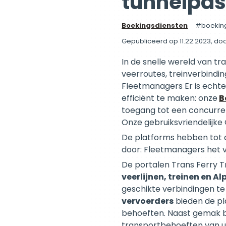
tunnelpas
Boekingsdiensten
boekin
Gepubliceerd op 11.22.2023
, do
In de snelle wereld van tr
veerroutes, treinverbindi
Fleetmanagers Er is echte
efficiënt te maken: onze
B
toegang tot een concurre
Onze gebruiksvriendelijke
De platforms hebben tot 
door: Fleetmanagers het v
De portalen Trans Ferry 
veerlijnen, treinen en A
geschikte verbindingen te
vervoerders
bieden de pl
behoeften. Naast gemak bi
transportbehoeften van 