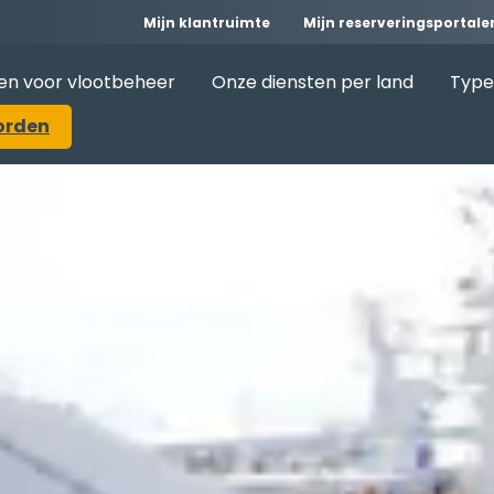
Mijn klantruimte
Mijn reserveringsportale
en voor vlootbeheer
Onze diensten per land
Type
orden