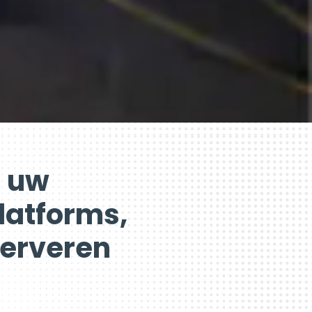
n uw
latforms,
serveren