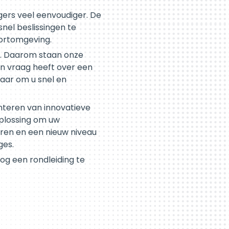
ers veel eenvoudiger. De
nel beslissingen te
portomgeving.
t. Daarom staan onze
en vraag heeft over een
laar om u snel en
nteren van innovatieve
oplossing om uw
eren en een nieuw niveau
ges.
og een rondleiding te