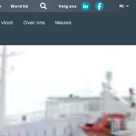
NL
Volg ons
n
Word lid
 vloot
Over ons
Nieuws