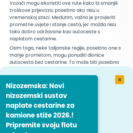
Vozači mogu iskoristiti ove rute kako bi smanjili
troškove prijevoza, posebno ako nisu u
vremenskoj stisci. Međutim, važno je provjeriti
prometne uvjete i stanje cesta, jer možda nisu
tako dobro održavane kao autoceste s
naplatom cestarine.
Osim toga, neke talijanske regije, posebno one s
manje prometom, mogu ponuditi dionice
autocesta bez cestarine. To može biti posebno
povoljno za prijevoznike koji dostavljaju robu na
određena područja. Vozači bi, međutim, trebali
biti svjesni da te besplatne ceste mogu imati
Nizozemska: Novi
drugačija ograničenja brzine i prometne propise
nizozemski sustav
od autocesta s naplatom cestarine.
naplate cestarine za
Konačno, preporučuje se provjeriti postoje li
razdoblja u kojima se cestarine mogu ukinuti,
kamione stiže 2026.!
poput praznika ili posebnih Događaji Lokalne
Pripremite svoju flotu
vlasti mogu povremeno nuditi promocije kako bi