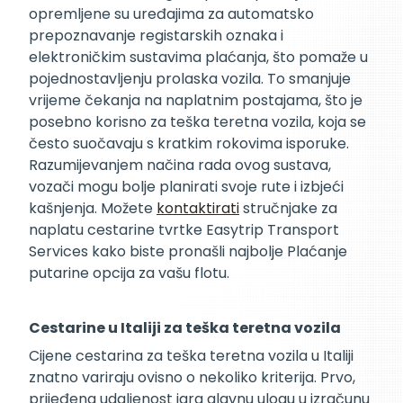
opremljene su uređajima za automatsko
prepoznavanje registarskih oznaka i
elektroničkim sustavima plaćanja, što pomaže u
pojednostavljenju prolaska vozila. To smanjuje
vrijeme čekanja na naplatnim postajama, što je
posebno korisno za teška teretna vozila, koja se
često suočavaju s kratkim rokovima isporuke.
Razumijevanjem načina rada ovog sustava,
vozači mogu bolje planirati svoje rute i izbjeći
kašnjenja. Možete
kontaktirati
stručnjake za
naplatu cestarine tvrtke Easytrip Transport
Services kako biste pronašli najbolje Plaćanje
putarine opcija za vašu flotu.
Cestarine u Italiji za teška teretna vozila
Cijene cestarina za teška teretna vozila u Italiji
znatno variraju ovisno o nekoliko kriterija. Prvo,
prijeđena udaljenost igra glavnu ulogu u izračunu