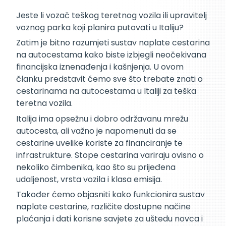
Jeste li vozač teškog teretnog vozila ili upravitelj
voznog parka koji planira putovati u Italiju?
Zatim je bitno razumjeti sustav naplate cestarina
na autocestama kako biste izbjegli neočekivana
financijska iznenađenja i kašnjenja. U ovom
članku predstavit ćemo sve što trebate znati o
cestarinama na autocestama u Italiji za teška
teretna vozila.
Italija ima opsežnu i dobro održavanu mrežu
autocesta, ali važno je napomenuti da se
cestarine uvelike koriste za financiranje te
infrastrukture. Stope cestarina variraju ovisno o
nekoliko čimbenika, kao što su prijeđena
udaljenost, vrsta vozila i klasa emisija.
Također ćemo objasniti kako funkcionira sustav
naplate cestarine, različite dostupne načine
plaćanja i dati korisne savjete za uštedu novca i