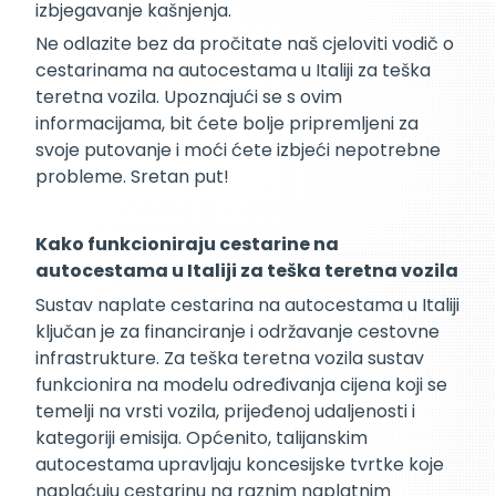
izbjegavanje kašnjenja.
Ne odlazite bez da pročitate naš cjeloviti vodič o
cestarinama na autocestama u Italiji za teška
teretna vozila. Upoznajući se s ovim
informacijama, bit ćete bolje pripremljeni za
svoje putovanje i moći ćete izbjeći nepotrebne
probleme. Sretan put!
Kako funkcioniraju cestarine na
autocestama u Italiji za teška teretna vozila
Sustav naplate cestarina na autocestama u Italiji
ključan je za financiranje i održavanje cestovne
infrastrukture. Za teška teretna vozila sustav
funkcionira na modelu određivanja cijena koji se
temelji na vrsti vozila, prijeđenoj udaljenosti i
kategoriji emisija. Općenito, talijanskim
autocestama upravljaju koncesijske tvrtke koje
naplaćuju cestarinu na raznim naplatnim