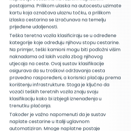
postajama. Prilikom ulaska na autocestu uzimate
kartu koja označava ulaznu točku, a prilikom
izlaska cestarina se izračunava na temelju
prijeđene udaljenosti.
Teška teretna vozila klasificiraju se u određene
kategorije koje određuju njihovu stopu cestarine.
Na primjer, teški kamioni mogu biti podložni višim
naknadama od lakih vozila zbog njihovog
utjecaja na ceste. Ovaj sustav klasifikacije
osigurava da su troškovi održavanja cesta
pravedno raspoređeni, a korisnici plaćaju prema
korištenju infrastrukture. Stoga je ključno da
vozači teških teretnih vozila znaju svoju
klasifikaciju kako bi izbjegli iznenađenja u
trenutku plaćanja.
Također je važno napomenuti da je sustav
naplate cestarine u Italiji uglavnom
automatiziran. Mnoge naplatne postaje