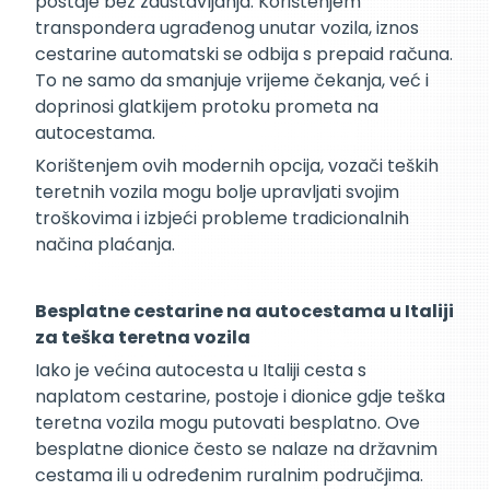
postaje bez zaustavljanja. Korištenjem
transpondera ugrađenog unutar vozila, iznos
cestarine automatski se odbija s prepaid računa.
To ne samo da smanjuje vrijeme čekanja, već i
doprinosi glatkijem protoku prometa na
autocestama.
Korištenjem ovih modernih opcija, vozači teških
teretnih vozila mogu bolje upravljati svojim
troškovima i izbjeći probleme tradicionalnih
načina plaćanja.
Besplatne cestarine na autocestama u Italiji
za teška teretna vozila
Iako je većina autocesta u Italiji cesta s
naplatom cestarine, postoje i dionice gdje teška
teretna vozila mogu putovati besplatno. Ove
besplatne dionice često se nalaze na državnim
cestama ili u određenim ruralnim područjima.