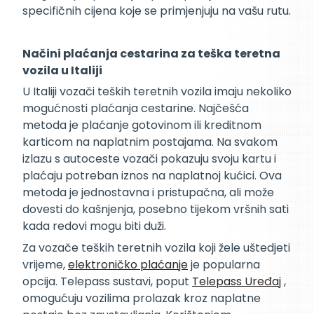
specifičnih cijena koje se primjenjuju na vašu rutu.
Načini plaćanja cestarina za teška teretna
vozila u Italiji
U Italiji vozači teških teretnih vozila imaju nekoliko
mogućnosti plaćanja cestarine. Najčešća
metoda je plaćanje gotovinom ili kreditnom
karticom na naplatnim postajama. Na svakom
izlazu s autoceste vozači pokazuju svoju kartu i
plaćaju potreban iznos na naplatnoj kućici. Ova
metoda je jednostavna i pristupačna, ali može
dovesti do kašnjenja, posebno tijekom vršnih sati
kada redovi mogu biti duži.
Za vozače teških teretnih vozila koji žele uštedjeti
vrijeme,
elektroničko plaćanje
je popularna
opcija. Telepass sustavi, poput
Telepass Uređaj
,
omogućuju vozilima prolazak kroz naplatne