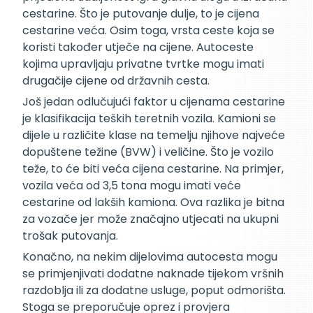
cestarine. Što je putovanje dulje, to je cijena
cestarine veća. Osim toga, vrsta ceste koja se
koristi također utječe na cijene. Autoceste
kojima upravljaju privatne tvrtke mogu imati
drugačije cijene od državnih cesta.
Još jedan odlučujući faktor u cijenama cestarine
je klasifikacija teških teretnih vozila. Kamioni se
dijele u različite klase na temelju njihove najveće
dopuštene težine (BVW) i veličine. Što je vozilo
teže, to će biti veća cijena cestarine. Na primjer,
vozila veća od 3,5 tona mogu imati veće
cestarine od lakših kamiona. Ova razlika je bitna
za vozače jer može značajno utjecati na ukupni
trošak putovanja.
Konačno, na nekim dijelovima autocesta mogu
se primjenjivati dodatne naknade tijekom vršnih
razdoblja ili za dodatne usluge, poput odmorišta.
Stoga se preporučuje oprez i provjera