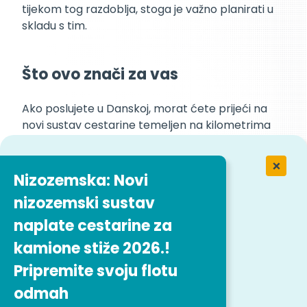
tijekom tog razdoblja, stoga je važno planirati u
skladu s tim.
Što ovo znači za vas
Ako poslujete u Danskoj, morat ćete prijeći na
novi sustav cestarine temeljen na kilometrima
počevši od siječnja 2025. Provjerite jesu li vaši
uređaji kompatibilni s ovim novim sustavom. U
Luksemburgu, Nizozemskoj i Švedskoj tvrtke bi
Nizozemska: Novi
trebale prilagoditi svoje sustave kako bi
nizozemski sustav
odražavale nadolazeće povećanje tarifa i
naplate cestarine za
promjenu u Evrovinjeta trajanja.
kamione stiže 2026.!
Pripremite svoju flotu
Ostanite informirani
odmah
Kao Više informacija postane dostupno, nastavit