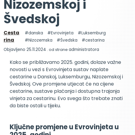
Nizozemskoj i
Švedskoj
Cesta
danska
Evrovinjeta
Luksemburg
rina
Nizozemska
Švedska
cestarina
Objavljeno 25.11.2024
. od strane
administratora
Kako se približavamo 2025. godini, dolaze važne
novosti u vezi s Evrovinjeta sustav naplate
cestarine u Danskoj, Luksemburgu, Nizozemskoj i
Švedskoj. Ove promjene utjecat će na cijene
cestarine, sustave plaćanja i dostupna trajanja
vinjeta za cestarinu. Evo svega što trebate znati
da biste ostali u tijeku.
Ključne promjene u Evrovinjeta u
2025. godini