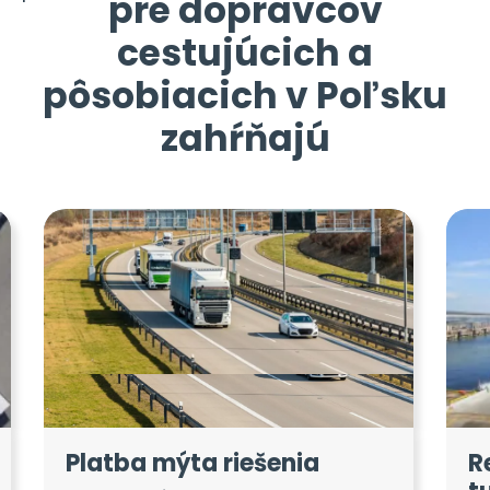
pre dopravcov
cestujúcich a
pôsobiacich v Poľsku
zahŕňajú
Platba mýta riešenia
R