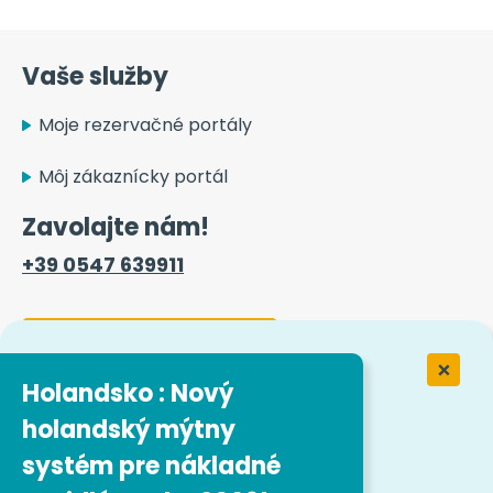
Vaše služby
Moje rezervačné portály
Môj zákaznícky portál
Zavolajte nám!
+39 0547 639911
Kontaktný formulár
Holandsko : Nový
holandský mýtny
Práca v spoločnosti Easytrip
Transport Services
systém pre nákladné