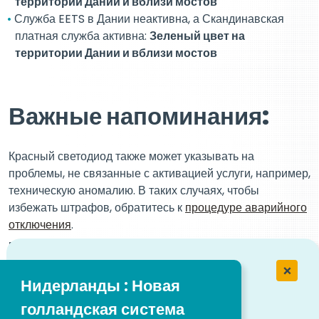
территории Дании и вблизи мостов
Служба EETS в Дании неактивна, а Скандинавская
платная служба активна:
Зеленый цвет на
территории Дании и вблизи мостов
Важные напоминания:
Красный светодиод также может указывать на
проблемы, не связанные с активацией услуги, например,
техническую аномалию. В таких случаях, чтобы
избежать штрафов, обратитесь к
процедуре аварийного
отключения
.
Во время обновления OTA от клиента или водителя
не требуется никаких действий.
Устройство можно
продолжать использовать для оплаты дорожных сборов,
Нидерланды : Новая
как обычно.
голландская система