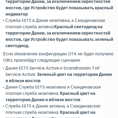
территории Дании, за исключением окрестностей
мостов, где Устройство будет показывать красный
индикатор
Служба EETS в Дании неактивна, а Скандинавская
платная служба активна:
Красный светодиод на
территории Дании, за исключением окрестностей
мостов, где Устройство будет показывать зеленый
светодиод.
Если обновление конфигурации OTA не будет получено
OBU, произойдут следующие сценарии:
Дания EETS Service Active и Scandinavian Toll
Service Active:
Зеленый цвет на территории Дании
и вблизи мостов
Дания Служба EETS неактивна и Скандинавская
платная служба неактивна:
Красный цвет на
территории Дании и вблизи мостов
Служба EETS в Дании активна, а Скандинавская
платная служба неактивна:
Красный цвет на