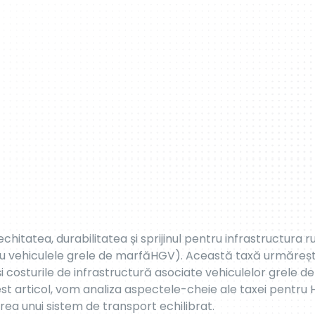
ă vehiculelor grele de marfă străine care utilizează rețe
lor cu o greutate brută de 12 tone sau mai mult. Taxa es
sabilă a drumurilor și pentru a compensa costurile de între
neficiile taxei pentru HGV
V marfă promovează echitatea prin asigurarea faptului c
esiune mai mare asupra infrastructurii rutiere, contribuie 
și dezvoltare. Prin perceperea de taxe bazate pe greutate 
oncurență echitabile între utilizatorii drumurilor.
lui:
vehiculele grele de marfă au un impact semnificativ 
ct de seră și de poluanți atmosferici. Taxa pentru HGV în
 eficiente prin încorporarea taxării în funcție de emisii. 
să investească în tehnologii mai ecologice, reducând as