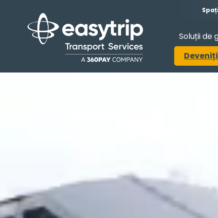
Spaț
Soluții de 
Deveniți