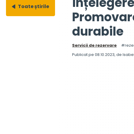
Înțelegere
Toate știrile
Promovarea
durabile
Servicii de rezervare
reze
Publicat pe 08.10.2023
, de
Isabe
Într-un efort de a asigura 
a implementat taxa pentr
impactul asupra mediului ș
drumurile din Anglia. În ac
importanța sa în promovar
Ce este tax