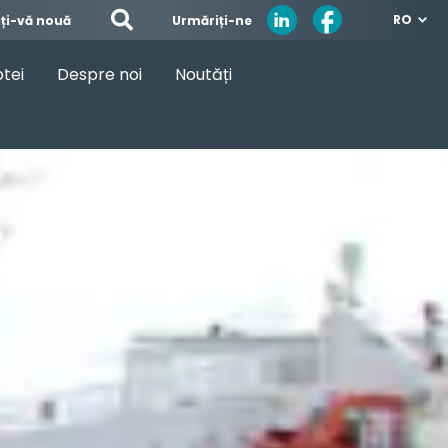
RO
Urmăriți-ne
ați-vă nouă
otei
Despre noi
Noutăți