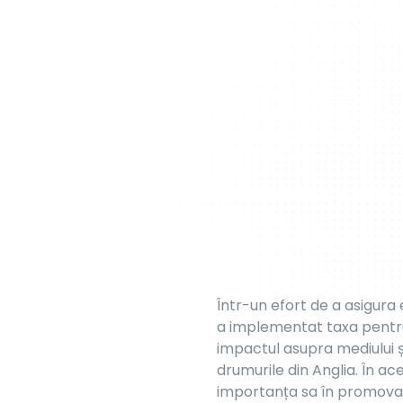
Taxa HGV este o taxă impus
Aceasta se aplică vehicule
încuraja utilizarea respon
drumurilor.
Scopul și be
Echitate:
Taxa pentru HG
marfă, care exercită o pr
costurile de întreținere 
crearea unor condiții de c
Impactul asupra mediu
emisiilor de gaze cu efe
vehicule mai curate și mai
companiile de transport 