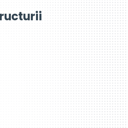
ructurii
utieră, guvernul britanic
te să abordeze
e marfă care circulă pe
HGV , scopul acesteia și