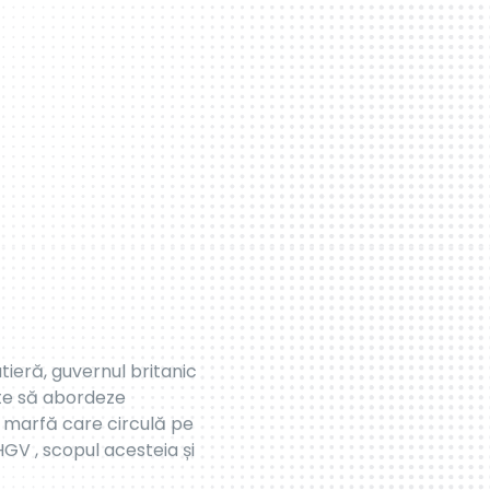
aua rutieră din Anglia.
te structurată pentru a
ținere și dezvoltare a
 :
ă vehiculele grele de
în mod echitabil la
și emisii, se urmărește
asupra mediului datorită
curajează adoptarea unor
Acest lucru stimulează
tfel amprenta globală