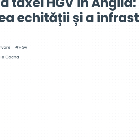
a taxei HGV în Anglia:
 echității și a infrast
rvare
HGV
lle Gacha
echitatea, durabilitatea și sprijinul pentru infrastructura r
u vehiculele grele de marfăHGV). Această taxă urmăreș
i costurile de infrastructură asociate vehiculelor grele d
est articol, vom analiza aspectele-cheie ale taxei pentru 
ea unui sistem de transport echilibrat.
a HGV ?