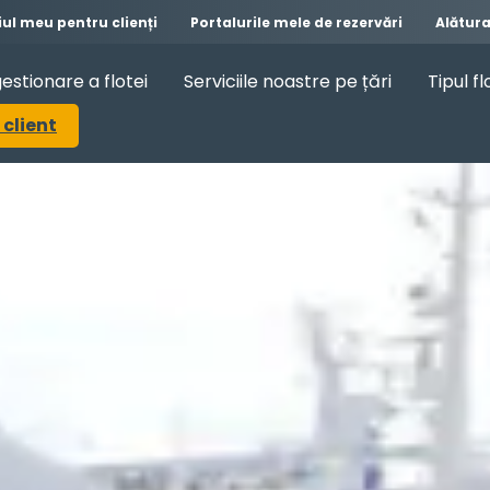
iul meu pentru clienți
Portalurile mele de rezervări
Alătur
gestionare a flotei
Serviciile noastre pe țări
Tipul fl
 client