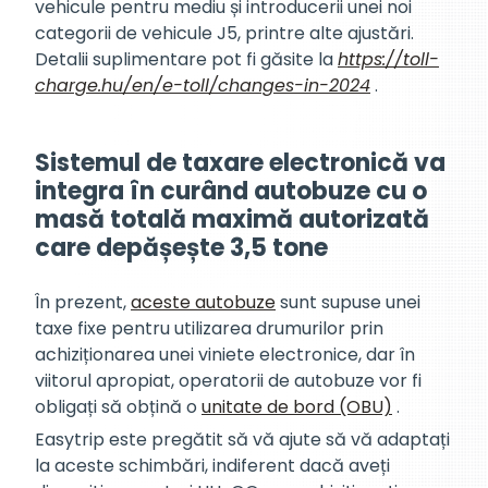
vehicule pentru mediu și introducerii unei noi
categorii de vehicule J5, printre alte ajustări.
Detalii suplimentare pot fi găsite la
https://toll-
charge.hu/en/e-toll/changes-in-2024
.
Sistemul de taxare electronică va
integra în curând autobuze cu o
masă totală maximă autorizată
care depășește 3,5 tone
În prezent,
aceste autobuze
sunt supuse unei
taxe fixe pentru utilizarea drumurilor prin
achiziționarea unei viniete electronice, dar în
viitorul apropiat, operatorii de autobuze vor fi
obligați să obțină o
unitate de bord (OBU)
.
Easytrip este pregătit să vă ajute să vă adaptați
la aceste schimbări, indiferent dacă aveți