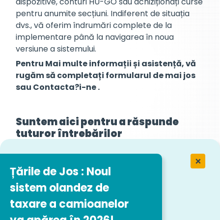
dispozitive, conturi HU-GO sau achiziționați curse
pentru anumite secțiuni. Indiferent de situația
dvs., vă oferim îndrumări complete de la
implementare până la navigarea în noua
versiune a sistemului.
Pentru Mai multe informații și asistență, vă
rugăm să completați formularul de mai jos
sau Contacta?i-ne .
Suntem aici pentru a răspunde
tuturor întrebărilor
dumneavoastră și pentru a vă
ajuta să adaptați soluțiile
necesare pentru a satisface
Țările de Jos : Noul
cerințele flotei dumneavoastră.
sistem olandez de
taxare a camioanelor
Contacta?i-ne Acum