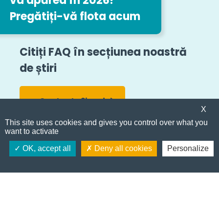
va apărea în 2026!
Pregătiți-vă flota acum
Citiți FAQ în secțiunea noastră
de știri
Contacta?i-ne!
X
Toate știrile
This site uses cookies and gives you control over what you
want to activate
E
m
Deveniți client
OK, accept all
Deny all cookies
Personalize
a
i
l