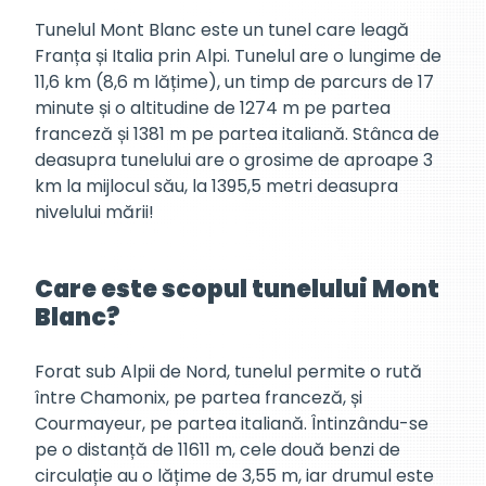
Tunelul Mont Blanc este un tunel care leagă
Franța și Italia prin Alpi. Tunelul are o lungime de
11,6 km (8,6 m lățime), un timp de parcurs de 17
minute și o altitudine de 1274 m pe partea
franceză și 1381 m pe partea italiană. Stânca de
deasupra tunelului are o grosime de aproape 3
km la mijlocul său, la 1395,5 metri deasupra
nivelului mării!
Care este scopul tunelului Mont
Blanc?
Forat sub Alpii de Nord, tunelul permite o rută
între Chamonix, pe partea franceză, și
Courmayeur, pe partea italiană. Întinzându-se
pe o distanță de 11611 m, cele două benzi de
circulație au o lățime de 3,55 m, iar drumul este