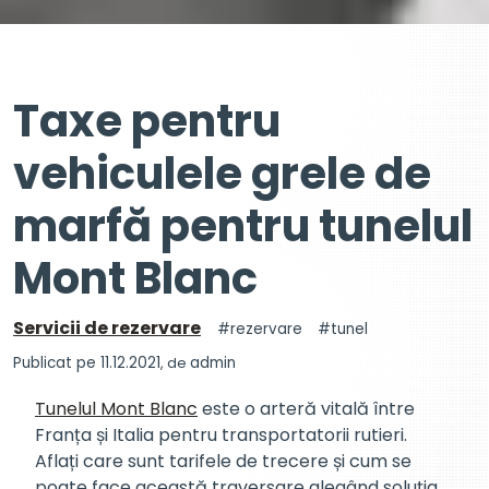
Taxe pentru
vehiculele grele de
marfă pentru tunelul
Mont Blanc
Servicii de rezervare
rezervare
tunel
Publicat pe 11.12.2021
, de
admin
Tunelul Mont Blanc
este o arteră vitală între
Franța și Italia pentru transportatorii rutieri.
Aflați care sunt tarifele de trecere și cum se
poate face această traversare alegând soluția