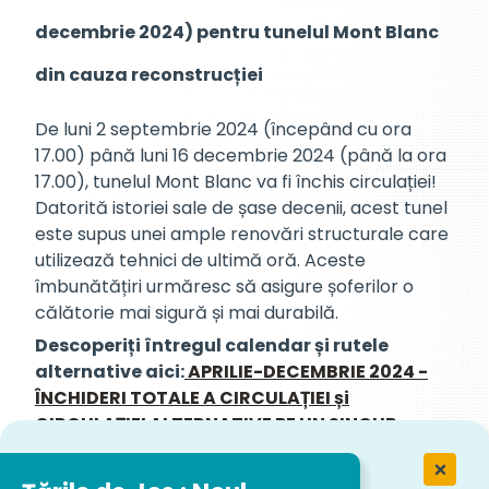
decembrie 2024) pentru tunelul Mont Blanc
din cauza reconstrucției
De luni 2 septembrie 2024 (începând cu ora
17.00) până luni 16 decembrie 2024 (până la ora
17.00), tunelul Mont Blanc va fi închis circulației!
Datorită istoriei sale de șase decenii, acest tunel
este supus unei ample renovări structurale care
utilizează tehnici de ultimă oră. Aceste
îmbunătățiri urmăresc să asigure șoferilor o
călătorie mai sigură și mai durabilă.
Descoperiți întregul calendar și rutele
alternative aici:
APRILIE-DECEMBRIE 2024 -
ÎNCHIDERI TOTALE A CIRCULAȚIEI și
CIRCULAȚIEI ALTERNATIVE PE UN SINGUR
CIRCULAȚIE | Mont Blanc (tunnelmb.net)
Planificați-vă călătoriile în avans cu