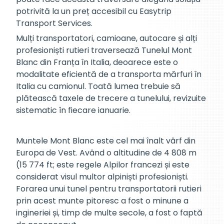
potrivită la un preț accesibil cu Easytrip
Transport Services.
Mulți transportatori, camioane, autocare și alți
profesioniști rutieri traversează Tunelul Mont
Blanc din Franța în Italia, deoarece este o
modalitate eficientă de a transporta mărfuri în
Italia cu camionul. Toată lumea trebuie să
plătească taxele de trecere a tunelului, revizuite
sistematic în fiecare ianuarie.
Muntele Mont Blanc este cel mai înalt vârf din
Europa de Vest. Având o altitudine de 4 808 m
(15 774 ft; este regele Alpilor francezi și este
considerat visul multor alpiniști profesioniști.
Forarea unui tunel pentru transportatorii rutieri
prin acest munte pitoresc a fost o minune a
ingineriei și, timp de multe secole, a fost o faptă