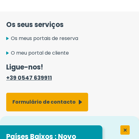
Os seus serviços
Os meus portais de reserva
O meu portal de cliente
Ligue-nos!
+39 0547 639911
Formulário de contacto
Trabalhar na Easytrip Transport
Services
Países Baixos : Novo