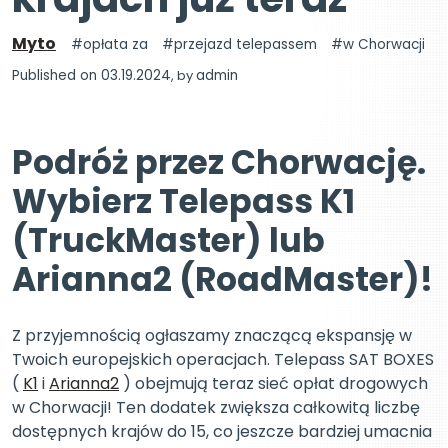
Myto
opłata za
przejazd telepassem
w Chorwacji
Published on 03.19.2024
, by
admin
Podróż przez Chorwację.
Wybierz Telepass K1
(TruckMaster) lub
Arianna2 (RoadMaster)!
Z przyjemnością ogłaszamy znaczącą ekspansję w
Twoich europejskich operacjach. Telepass SAT BOXES
(
K1
i
Arianna2
) obejmują teraz sieć opłat drogowych
w Chorwacji! Ten dodatek zwiększa całkowitą liczbę
dostępnych krajów do 15, co jeszcze bardziej umacnia