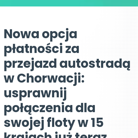
Nowa opcja
płatności za
przejazd autostradą
w Chorwacji:
usprawnij
połączenia dla
swojej floty w 15
krajach już teraz