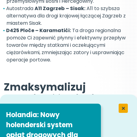
przemysłowymi Bośni i Hercegowiny.
Autostrada
A11 Zagrzeb
– Sisak:
A11 to szybsza
alternatywa dla drogi krajowej łączącej Zagrzeb z
miastem Sisak.
D425 Ploče – Karamatići:
Ta droga regionalna
pomoże Ci zapewnić płynny i efektywny przepływ
towarów między statkami i oczekującymi
ciężarówkami, zmniejszając zatory i usprawniając
operacje portowe.
Zmaksymalizuj
wydajność dzięki
Telepass dzięki
Holandia: Nowy
następującym
holenderski system
korzyściom:
opłat drogowych dla