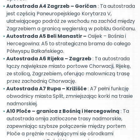
Autostrada A4 Zagrzeb
– Goričan
: Ta autostrada
jest częścią Paneuropejskiego Korytarza V,
ułatwiającego podróż ze wschodu na zachód między
Zagrzebiem a granicą węgierską w pobliżu Goričanu.
Autostrada A5 Beli Manastir –
Osijek – Bośnia i
Hercegowina: A5 to strategiczna brama do całego
Półwyspu Bałkańskiego.
Autostrada A6 Rijeka – Zagrzeb
: Ta autostrada
łączy największe miasto portowe Chorwacji, Rijekę,
ze stolicą, Zagrzebiem, oferując malowniczą trasę
przez zachodnią Chorwację.
Autostrada A7 Rupa – Križišće
: A7 pełni funkcję
obwodnicy miasta Split, zmniejszając korki na trasie
nadmorskiej.
A10 Ploče
– granica z Bośnią i Hercegowiną
: Ta
autostrada omija zatłoczone trasy nadmorskie,
zapewniając szybsze połączenie między portem
Ploče a prężnie rozwijającymi się ośrodkami