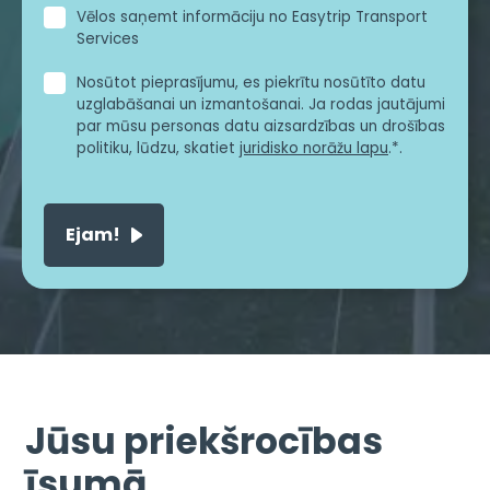
Vēlos saņemt informāciju no Easytrip Transport
Services
Nosūtot pieprasījumu, es piekrītu nosūtīto datu
uzglabāšanai un izmantošanai. Ja rodas jautājumi
par mūsu personas datu aizsardzības un drošības
politiku, lūdzu, skatiet
juridisko norāžu lapu
.*.
Jūsu priekšrocības
īsumā