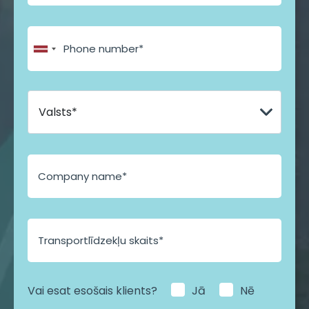
a
i
l
Vai esat esošais klients?
Jā
Nē