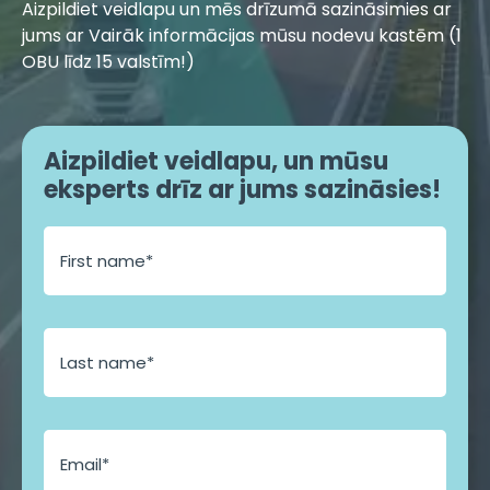
Aizpildiet veidlapu un mēs drīzumā sazināsimies ar
jums ar Vairāk informācijas mūsu nodevu kastēm (1
OBU līdz 15 valstīm!)
Aizpildiet veidlapu, un mūsu
eksperts drīz ar jums sazināsies!
E
m