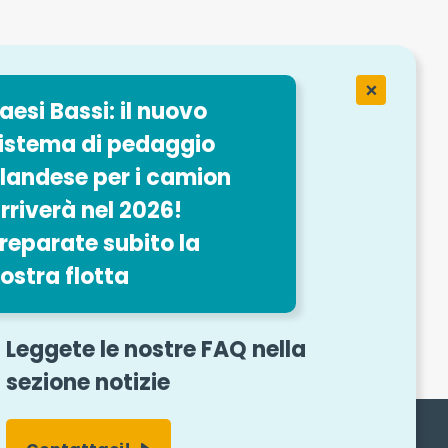
Easytrip
ervices
aesi Bassi: il nuovo
fferte di
istema di pedaggio
landese per i camion
rriverà nel 2026!
reparate subito la
ostra flotta
i contatto
Leggete le nostre FAQ nella
sezione notizie