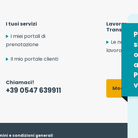
I tuoi servizi
Lavorare in 
Transport S
P
I miei portali di
Le nostre o
s
prenotazione
lavoro
o
Il mio portale clienti
a
P
Chiamaci!
v
Modulo d
+39 0547 639911
ini e condizioni generali