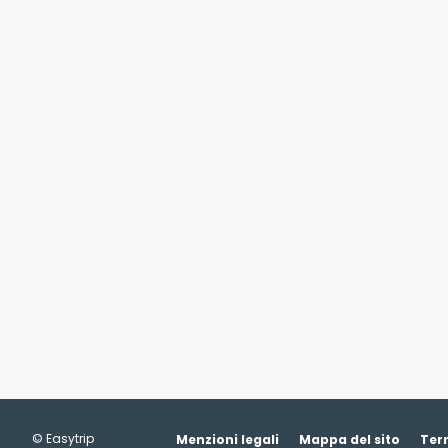
© Easytrip
Menzioni legali
Mappa del sito
Term