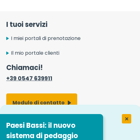
I tuoi servizi
I miei portali di prenotazione
Il mio portale clienti
Chiamaci!
+39 0547 639911
Modulo di contatto
Paesi Bassi: il nuovo
Lavorare in Easytrip Transport
Services
sistema di pedaggio