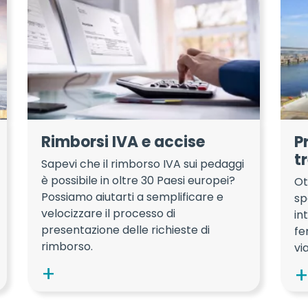
Rimborsi IVA e accise
P
t
Sapevi che il rimborso IVA sui pedaggi
è possibile in oltre 30 Paesi europei?
Ot
Possiamo aiutarti a semplificare e
sp
velocizzare il processo di
in
presentazione delle richieste di
fe
rimborso.
vi