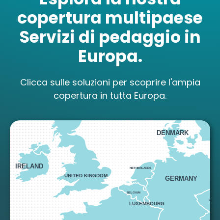
copertura multipaese
Servizi di pedaggio in
Reti di pedaggio
Europa.
multinazionali
Clicca sulle soluzioni per scoprire l'ampia
NORWAY
copertura in tutta Europa.
Scegli le nostre carte Unit, Carburante e
Eurovignette per pagare i pedaggi in 29
Paesi.
DENMARK
IRELAND
NETHERLANDS
UNITED KINGDOM
GERMANY
BELGIUM
CZECH 
LUXEMBOURG