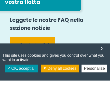
vostra flotta
Leggete le nostre FAQ nella
sezione notizie
Contattaci!
X
Tutte le news
This site uses cookies and gives you control over what you
want to activate
E
m
Diventa cliente
OK, accept all
Deny all cookies
Personalize
a
i
l