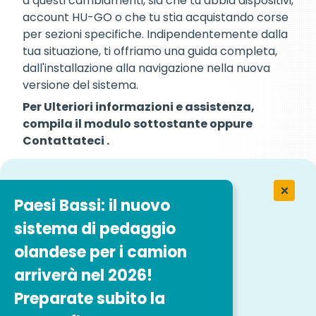
a questi cambiamenti, sia che tu abbia dispositivi,
account HU-GO o che tu stia acquistando corse
per sezioni specifiche. Indipendentemente dalla
tua situazione, ti offriamo una guida completa,
dall'installazione alla navigazione nella nuova
versione del sistema.
Per Ulteriori informazioni e assistenza,
compila il modulo sottostante oppure
Contattateci .
Siamo qui per rispondere a tutte le
Paesi Bassi: il nuovo
tue richieste e per aiutarti a creare
soluzioni su misura per le esigenze
sistema di pedaggio
della vostra flotta.
olandese per i camion
arriverà nel 2026!
Contattaci Ora
Preparate subito la