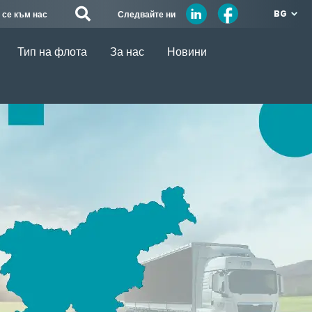
BG
Следвайте ни
 се към нас
Тип на флота
За нас
Новини