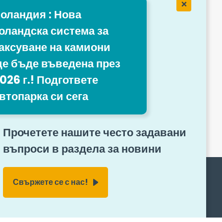
ervices
оландия : Нова
едложения
оландска система за
аксуване на камиони
е бъде въведена през
026 г.! Подгответе
втопарка си сега
контакт
Прочетете нашите често задавани
въпроси в раздела за новини
Свържете се с нас!
Следвайте ни
Deny all cookies
Personalize
X