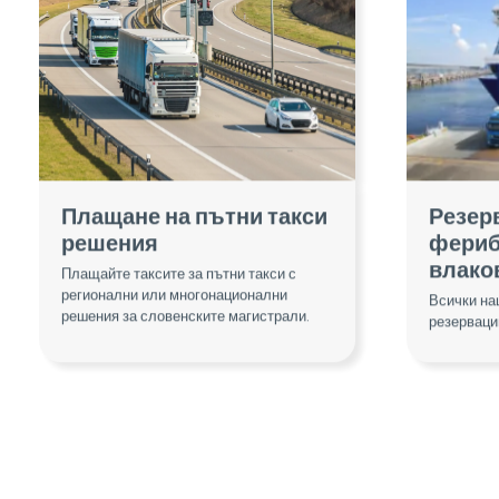
Плащане на пътни такси
Резер
решения
фериб
влако
Плащайте таксите за пътни такси с
регионални или многонационални
Всички на
решения за словенските магистрали.
резерваци