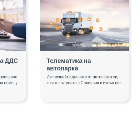
на ДДС
Телематика на
автопарка
ановяване
Използвайте данните от автопарка си,
 на помощ
когато пътувате в Словения и извън нея.