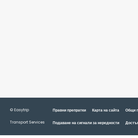
© Easytrip
Правни препратки
Карта на сайта
Общи п
This site uses cookies and gives you
Transport Services
Подаване на сигнали за нередности
Достъ