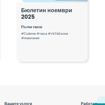
Бюлетин ноември
2025
Пътни такси
#Събитие #такса #VAT&Excise
#пожелания
Вашите услуги
Работа в Eas