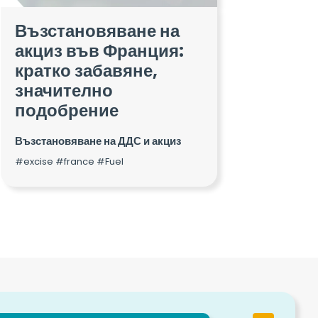
Възстановяване на
акциз във Франция:
кратко забавяне,
значително
подобрение
Възстановяване на ДДС и акциз
#excise #france #Fuel
ytrip