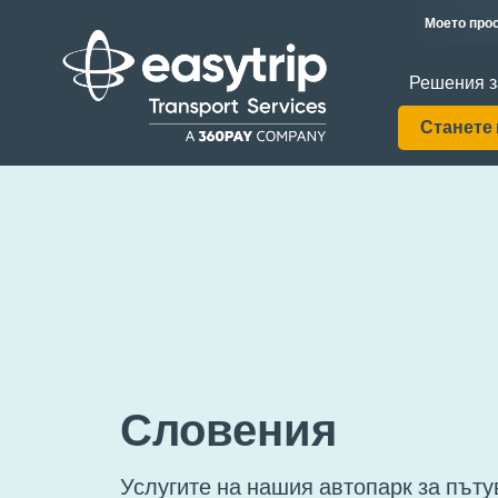
Моето прос
Решения з
Станете
Словения
Услугите на нашия автопарк за пъту