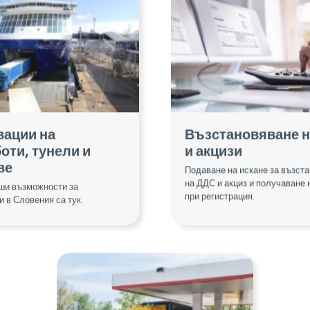
вации на
Възстановяване 
оти, тунели и
и акцизи
ве
Подаване на искане за възст
на ДДС и акциз и получаване
ши възможности за
при регистрация.
и в Словения са тук.