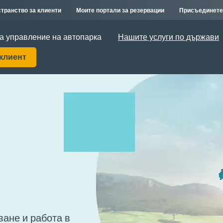
транство за клиенти
Моите портали за резервации
Присъединете
а управление на автопарка
Нашите услуги по държави
 клиент
ване и работа в