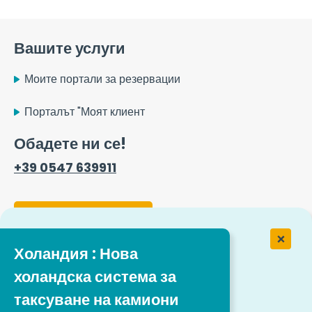
Вашите услуги
Моите портали за резервации
Порталът "Моят клиент
Обадете ни се!
+39 0547 639911
Форма за контакт
Холандия : Нова
Работа в Easytrip Transport
холандска система за
Services
таксуване на камиони