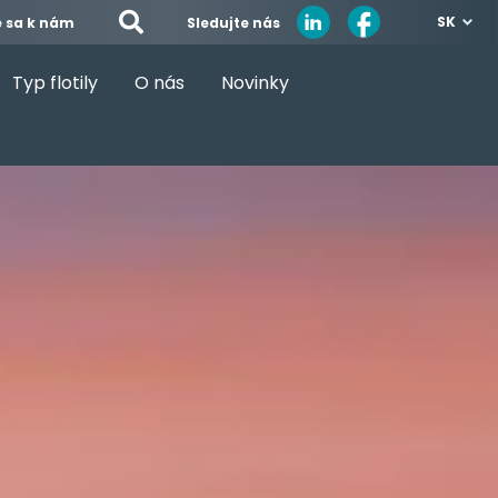
SK
Sledujte nás
e sa k nám
Typ flotily
O nás
Novinky