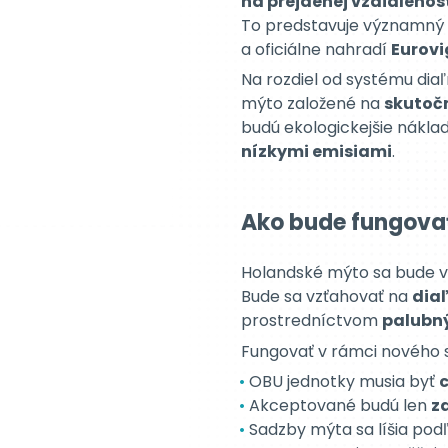
budú ekologickejšie náklad
nízkymi emisiami
.
Ako bude fungova
Holandské mýto sa bude 
Bude sa vzťahovať na
diaľ
prostredníctvom
palubný
Fungovať v rámci nového 
OBU jednotky musia byť
c
Akceptované budú len
z
Sadzby mýta sa líšia pod
Toto nastavenie umožňuje 
(EETS)
, čo medzinárodn
pre viacero krajín.
Čo to znamená pr