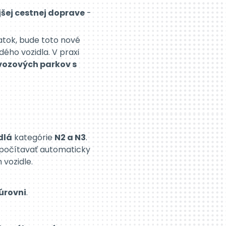
vozových parkov s
dlá
kategórie
N2 a N3
.
počítavať automaticky
vozidle.
úrovni
.
ého výberu mýta
bilného Zariadenie