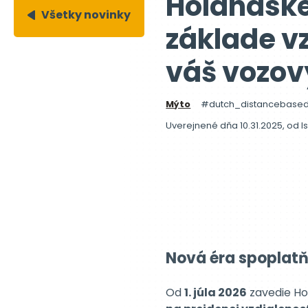
Holandské
Všetky novinky
základe v
váš vozov
Mýto
dutch_distancebase
Uverejnené dňa 10.31.2025
, od
I
Nová éra spoplatň
Od
1. júla 2026
zavedie H
na prejdenej vzdialenos
To predstavuje významný 
a oficiálne nahradí
Eurovi
Na rozdiel od systému dia
mýto založené na
skutoč