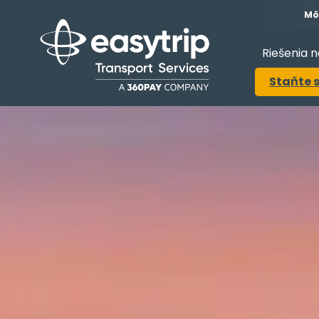
Mô
Riešenia 
Staňte 