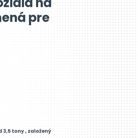
zidlá na
mená pre
 3,5 tony
, založený
jšej cestnej doprave
-
atok, bude toto nové
ého vozidla. V praxi