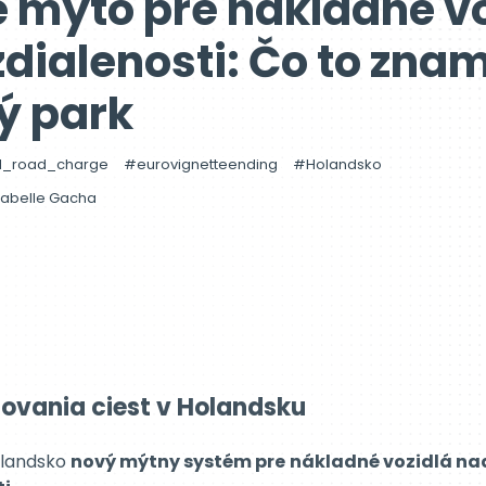
 mýto pre nákladné vo
zdialenosti: Čo to zna
ý park
d_road_charge
eurovignetteending
Holandsko
sabelle Gacha
ovania ciest v Holandsku
olandsko
nový mýtny systém pre
nákladné vozidlá nad
ti
.
míľnik na ceste Európy k
inteligentnejšej a ekologicke
gnette
ktorá sa v súčasnosti používa.
ľničných známok, pri ktorom sa uplatňoval paušálny popl
ne najazdených kilometroch
a
emisnej triede CO₂
každ