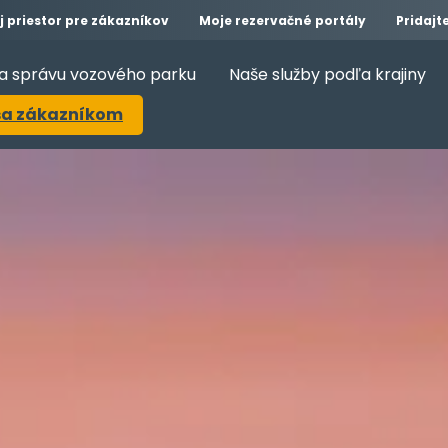
j priestor pre zákazníkov
Moje rezervačné portály
Pridajt
na správu vozového parku
Naše služby podľa krajiny
sa zákazníkom