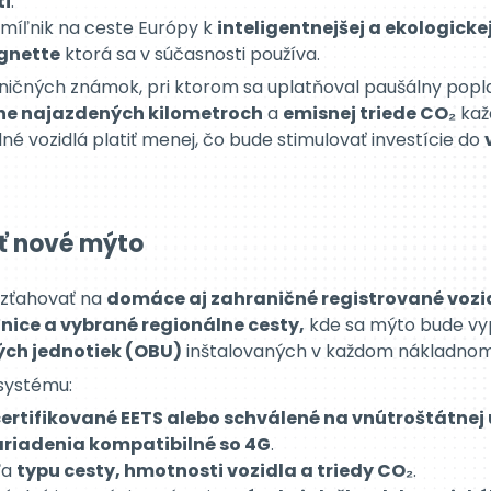
né vozidlá platiť menej, čo bude stimulovať investície do
ť nové mýto
vzťahovať na
domáce aj zahraničné registrované vozi
nice a vybrané regionálne cesty,
kde sa mýto bude vy
ch jednotiek (OBU)
inštalovaných v každom nákladnom 
systému:
ertifikované EETS alebo schválené na vnútroštátnej 
ariadenia kompatibilné so 4G
.
ľa
typu cesty, hmotnosti vozidla a triedy CO₂
.
úplnú integráciu v rámci
Európskej služby elektronick
ým dopravcom poskytuje výhodu
jednotného interopera
e prevádzkovateľov vozového parku