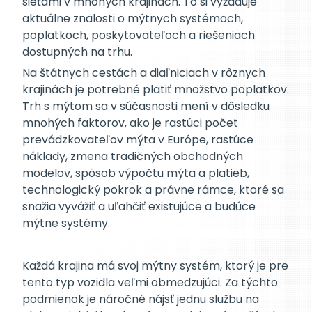
sieťami v mnohých krajinách. To si vyžaduje
aktuálne znalosti o mýtnych systémoch,
poplatkoch, poskytovateľoch a riešeniach
dostupných na trhu.
Na štátnych cestách a diaľniciach v rôznych
krajinách je potrebné platiť množstvo poplatkov.
Trh s mýtom sa v súčasnosti mení v dôsledku
mnohých faktorov, ako je rastúci počet
prevádzkovateľov mýta v Európe, rastúce
náklady, zmena tradičných obchodných
modelov, spôsob výpočtu mýta a platieb,
technologický pokrok a právne rámce, ktoré sa
snažia vyvážiť a uľahčiť existujúce a budúce
mýtne systémy.
Každá krajina má svoj mýtny systém, ktorý je pre
tento typ vozidla veľmi obmedzujúci. Za týchto
podmienok je náročné nájsť jednu službu na