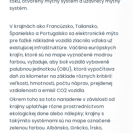
toku, otvorený mýtny systém a uzavretý mýtny
systém.
V krajinách ako Francúzsko, Taliansko,
Španielsko a Portugalsko sa elektronické mýto
pre ťažké nákladné vozidlá zlacnilo vďaka už
existujúcej infraštruktúre. Väčšina európskych
krajín, ktoré sú na mape vyznačené modrou
farbou, vyžaduje, aby boli vozidlá vybavené
palubnou jednotkou (OBU), ktorá vypočítava
daň za kilometer na základe rôznych kritérií:
veľkosti, hmotnosti, počtu náprav, prejdenej
vzdialenosti a emisií CO2 vozidla.
Okrem toho sa toto nariadenie v závislosti od
krajiny uplatňuje rôzne prostredníctvom
ekologickej dane alebo nálepky; krajiny s
takýmito systémami sú na mape označené
zelenou farbou. Albánsko, Grécko, Írsko,