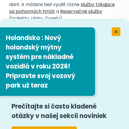
daní. A môžete tiež využiť rôzne
služby týkajúce
sa pohonných hmôt
a
Rezervačné služby
(trajekty, vlaky, Tunely).
Easytrip Transport Services vám tiež ušetria
peniaze za logistiku, pretože zabezpečia lepšiu
Holandsko : Nový
kontrolu nad vašimi výdavkami prostredníctvom
holandský mýtny
jednotného súboru faktúr a online priestoru pre
zákazníkov. Optimalizáciou správy vašich
systém pre nákladné
vozidiel ušetríte čas a znížite náklady spojené s
vozidlá v roku 2026!
organizáciou logistiky.
Pripravte svoj vozový
Spoločnosť Easytrip Transport Services
spolupracuje s certifikovanými dodávateľmi
park už teraz
EETS (European Electronic Toll Service) a tiež s
miestnymi poskytovateľmi, aby poskytla čo
najširšie pokrytie mýtnej oblasti a zaručila
Prečítajte si často kladené
optimálnu kvalitu služieb na mieru podľa potrieb
otázky v našej sekcii noviniek
klientov. Pokrytím viac ako 120 000 km hlavných
európskych trás je tak Easytrip Transport