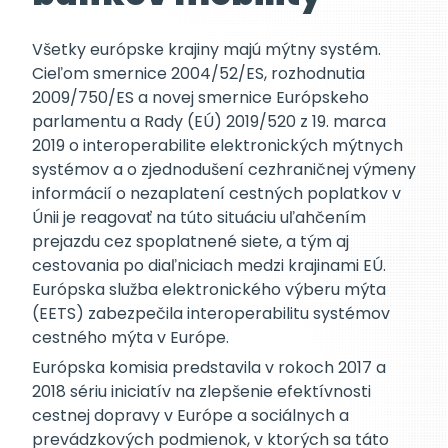
Všetky európske krajiny majú mýtny systém.
Cieľom smernice 2004/52/ES, rozhodnutia
2009/750/ES a novej smernice Európskeho
parlamentu a Rady (EÚ) 2019/520 z 19. marca
2019 o interoperabilite elektronických mýtnych
systémov a o zjednodušení cezhraničnej výmeny
informácií o nezaplatení cestných poplatkov v
Únii je reagovať na túto situáciu uľahčením
prejazdu cez spoplatnené siete, a tým aj
cestovania po diaľniciach medzi krajinami EÚ.
Európska služba elektronického výberu mýta
(EETS) zabezpečila interoperabilitu systémov
cestného mýta v Európe.
Európska komisia predstavila v rokoch 2017 a
2018 sériu iniciatív na zlepšenie efektívnosti
cestnej dopravy v Európe a sociálnych a
prevádzkových podmienok, v ktorých sa táto