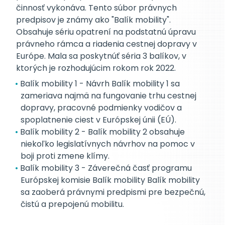
činnosť vykonáva. Tento súbor právnych
predpisov je známy ako "Balík mobility".
Obsahuje sériu opatrení na podstatnú úpravu
právneho rámca a riadenia cestnej dopravy v
Európe. Mala sa poskytnúť séria 3 balíkov, v
ktorých je rozhodujúcim rokom rok 2022.
Balík mobility 1 - Návrh Balík mobility 1 sa
zameriava najmä na fungovanie trhu cestnej
dopravy, pracovné podmienky vodičov a
spoplatnenie ciest v Európskej únii (EÚ).
Balík mobility 2 - Balík mobility 2 obsahuje
niekoľko legislatívnych návrhov na pomoc v
boji proti zmene klímy.
Balík mobility 3 - Záverečná časť programu
Európskej komisie Balík mobility Balík mobility
sa zaoberá právnymi predpismi pre bezpečnú,
čistú a prepojenú mobilitu.