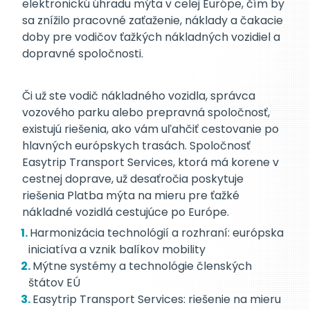
elektronickú úhradu mýta v celej Európe, čím by
sa znížilo pracovné zaťaženie, náklady a čakacie
doby pre vodičov ťažkých nákladných vozidiel a
dopravné spoločnosti.
Či už ste vodič nákladného vozidla, správca
vozového parku alebo prepravná spoločnosť,
existujú riešenia, ako vám uľahčiť cestovanie po
hlavných európskych trasách. Spoločnosť
Easytrip Transport Services, ktorá má korene v
cestnej doprave, už desaťročia poskytuje
riešenia Platba mýta na mieru pre ťažké
nákladné vozidlá cestujúce po Európe.
Harmonizácia technológií a rozhraní: európska
iniciatíva a vznik balíkov mobility
Mýtne systémy a technológie členských
štátov EÚ
Easytrip Transport Services: riešenie na mieru