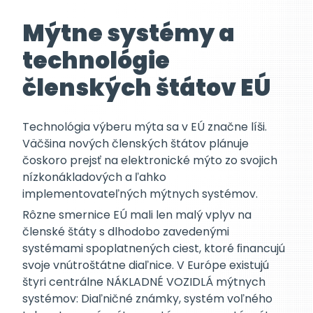
Mýtne systémy a
technológie
členských štátov EÚ
Technológia výberu mýta sa v EÚ značne líši.
Väčšina nových členských štátov plánuje
čoskoro prejsť na elektronické mýto zo svojich
nízkonákladových a ľahko
implementovateľných mýtnych systémov.
Rôzne smernice EÚ mali len malý vplyv na
členské štáty s dlhodobo zavedenými
systémami spoplatnených ciest, ktoré ﬁnancujú
svoje vnútroštátne diaľnice. V Európe existujú
štyri centrálne NÁKLADNÉ VOZIDLÁ mýtnych
systémov: Diaľničné známky, systém voľného