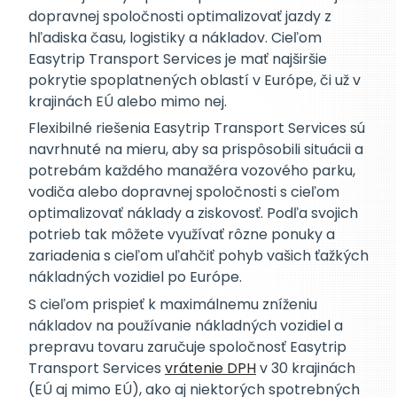
dopravnej spoločnosti optimalizovať jazdy z
hľadiska času, logistiky a nákladov. Cieľom
Easytrip Transport Services je mať najširšie
pokrytie spoplatnených oblastí v Európe, či už v
krajinách EÚ alebo mimo nej.
Flexibilné riešenia Easytrip Transport Services sú
navrhnuté na mieru, aby sa prispôsobili situácii a
potrebám každého manažéra vozového parku,
vodiča alebo dopravnej spoločnosti s cieľom
optimalizovať náklady a ziskovosť. Podľa svojich
potrieb tak môžete využívať rôzne ponuky a
zariadenia s cieľom uľahčiť pohyb vašich ťažkých
nákladných vozidiel po Európe.
S cieľom prispieť k maximálnemu zníženiu
nákladov na používanie nákladných vozidiel a
prepravu tovaru zaručuje spoločnosť Easytrip
Transport Services
vrátenie DPH
v 30 krajinách
(EÚ aj mimo EÚ), ako aj niektorých spotrebných